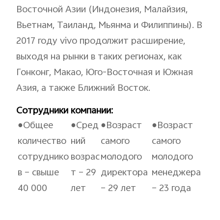
Uzbekistan | Выберите страну/регион
Восточной Азии (Индонезия, Малайзия,
Вьетнам, Таиланд, Мьянма и Филиппины). В
2017 году vivo продолжит расширение,
выходя на рынки в таких регионах, как
Гонконг, Макао, Юго-Восточная и Южная
Азия, а также Ближний Восток.
Сотрудники компании:
●Общее
●Сред
●Возраст
●Возраст
количество
ний
самого
самого
сотруднико
возрас
молодого
молодого
в – свыше
т – 29
директора
менеджера
40 000
лет
– 29 лет
– 23 года