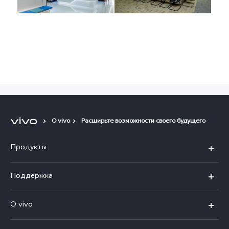
О vivo
Расширьте возможности своего будущего
Продукты
V50
Поддержка
V50 Lite
FAQs
O vivo
Y29
Funtouch OS
Общая информация