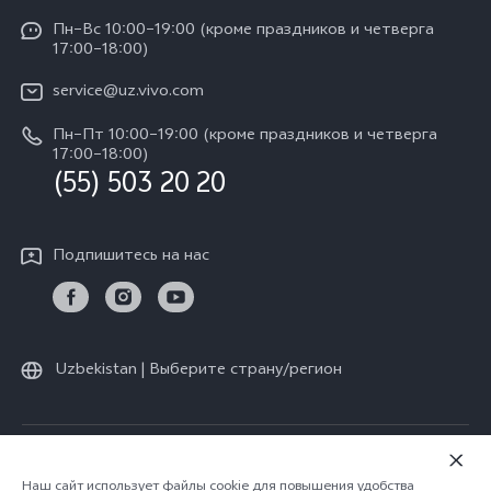
Y04
Сервисные центры
Пн–Вс 10:00–19:00 (кроме праздников и четверга
Пресс Центр
17:00–18:00)
IMEI аутентификация
Карьера в vivo
service@uz.vivo.com
Запрос стоимости запчастей
Юридическая информация
Пн–Пт 10:00–19:00 (кроме праздников и четверга
Обновление системы
17:00–18:00)
О нас
(55) 503 20 20
Инструкции по гарантии vivo
Центр конфиденциальности vivo
Подпишитесь на нас
Стабильность
Uzbekistan | Выберите страну/регион
© vivo Mobile Communication Co., Ltd., 2026. Все права защищены.
Политика конфиденциальности
|
Наш сайт использует файлы cookie для повышения удобства