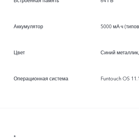
Встроенная память
64 ГБ
Аккумулятор
5000 мА·ч (типо
Цвет
Синий металлик
Операционная система
Funtouch OS 11.
*