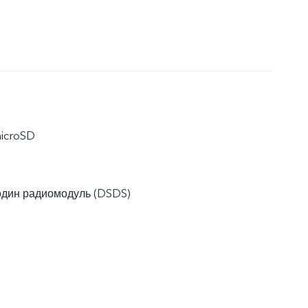
microSD
один радиомодуль (DSDS)