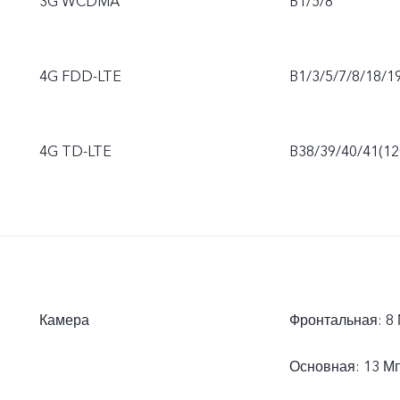
3G WCDMA
B1/5/8
4G FDD-LTE
B1/3/5/7/8/18/1
4G TD-LTE
B38/39/40/41(1
Камера
Фронтальная: 8
Основная: 13 Мп