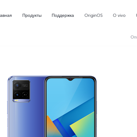
лавная
Продукты
Поддержка
OriginOS
O vivo
Оп
X300
X300 FE
Новинка
Новинка