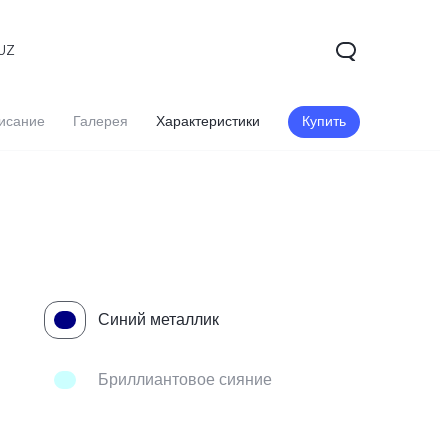
UZ
исание
Галерея
Характеристики
Купить
Синий металлик
V60 5G
V60 Lite
Бриллиантовое сияние