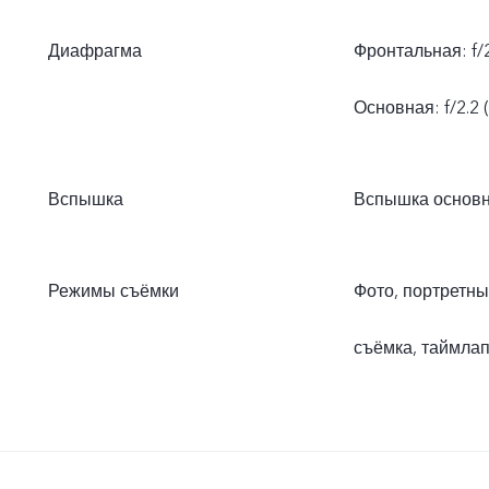
Диафрагма
Фронтальная: f/2
Основная: f/2.2 (
Вспышка
Вспышка основ
Режимы съёмки
Фото, портретны
съёмка, таймла