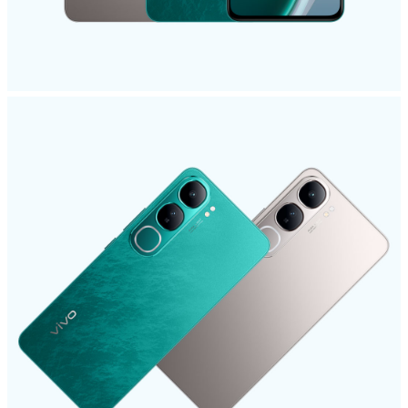
Uzbekistan | Выберите страну/регион