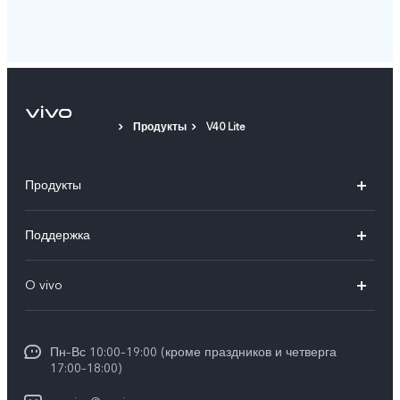
Продукты
V40 Lite
Продукты
V50
Поддержка
V50 Lite
FAQs
O vivo
Y29
Funtouch OS
Общая информация
Y04
Сервисные центры
Пн–Вс 10:00–19:00 (кроме праздников и четверга
Пресс Центр
17:00–18:00)
IMEI аутентификация
Карьера в vivo