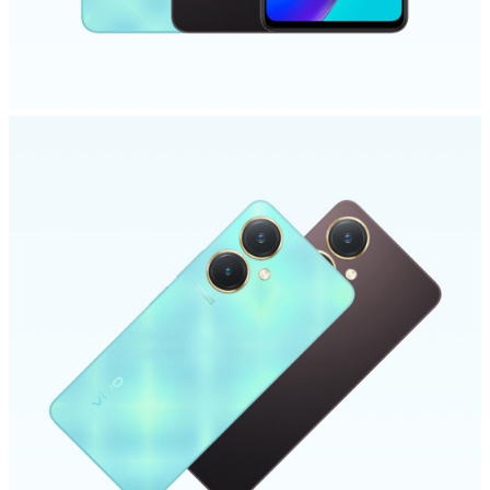
Uzbekistan | Выберите страну/регион