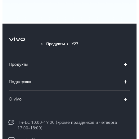
Продукты
Y27
Продукты
V50
Поддержка
V50 Lite
FAQs
O vivo
Y29
Funtouch OS
Общая информация
Y04
Сервисные центры
Пн–Вс 10:00–19:00 (кроме праздников и четверга
Пресс Центр
17:00–18:00)
IMEI аутентификация
Карьера в vivo