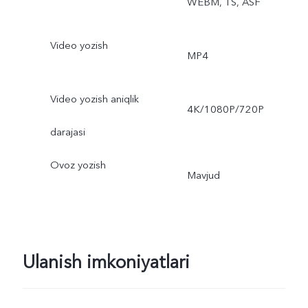
WEBM, TS, ASF
aniqlik, Ultra HD hujjat
Video yozish
MP4
Video yozish aniqlik
4K/1080P/720P
darajasi
Ovoz yozish
Mavjud
Ulanish imkoniyatlari