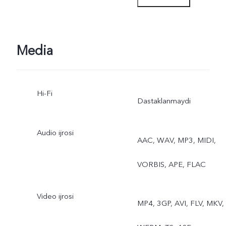
Mikrofilm, Yuqori aniqlik,
Panorama, Ultra HD hujjat,
Media
Slo-mo, Taymlaps, Super
Hi-Fi
oy, Astro, Pro, Snepshot,
Dastaklanmaydi
Taom, Juft kamera, Jonli
Audio ijrosi
AAC, WAV, MP3, MIDI,
surat
VORBIS, APE, FLAC
Orqa keng burchakli
kamera: Foto, Tun, Video,
Video ijrosi
MP4, 3GP, AVI, FLV, MKV,
Taymlaps, Pro, Yuqori