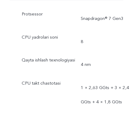
Protsessor
Snapdragon® 7 Gen3
CPU yadrolari soni
8
Qayta ishlash texnologiyasi
4 nm
CPU takt chastotasi
1 × 2,63 GGts + 3 × 2,4
GGts + 4 × 1,8 GGts