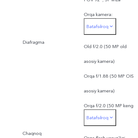
Orqa kamera:
Batafsilroq
50 MP asosiy kamera: OIS
Diafragma
f/1.88; FOV 84°; 6P linza
Old f/2.0 (50 MP old
50 MP keng burchakli linza
asosiy kamera)
AF; f/2.0; FOV 119.4°; 5P
Orqa f/1.88 (50 MP OIS
linza
asosiy kamera)
Orqa f/2.0 (50 MP keng
Batafsilroq
burchakli kamera)
Chaqnoq