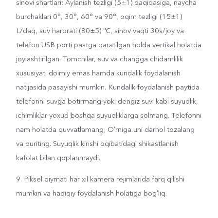
sinovi shartlari: Aylanish tezligi (5±1) daqiqasiga, naycha
burchaklari 0°, 30°, 60° va 90°, oqim tezligi (15±1)
L/daq, suv harorati (80±5) ℃, sinov vaqti 30s/joy va
telefon USB porti pastga qaratilgan holda vertikal holatda
joylashtirilgan. Tomchilar, suv va changga chidamlilik
xususiyati doimiy emas hamda kundalik foydalanish
natijasida pasayishi mumkin. Kundalik foydalanish paytida
telefonni suvga botirmang yoki dengiz suvi kabi suyuqlik,
ichimliklar yoxud boshqa suyuqliklarga solmang. Telefonni
nam holatda quvvatlamang; Oʻrniga uni darhol tozalang
va quriting. Suyuqlik kirishi oqibatidagi shikastlanish
kafolat bilan qoplanmaydi.
9. Piksel qiymati har xil kamera rejimlarida farq qilishi
mumkin va haqiqiy foydalanish holatiga bogʻliq.