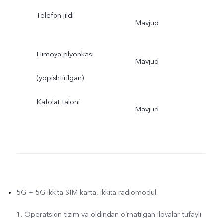
Telefon jildi
Mavjud
Himoya plyonkasi
Mavjud
(yopishtirilgan)
Kafolat taloni
Mavjud
5G + 5G ikkita SIM karta, ikkita radiomodul
1. Operatsion tizim va oldindan oʻrnatilgan ilovalar tufayli