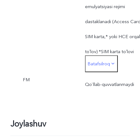
emulyatsiyasi rejimi
dastaklanadi (Access Card
SIM karta,* yoki HCE orqal
toʻlov) *SIM karta toʻlovi
Batafsilroq
uchun ishlatiladigan SIM
FM
kartani faqat 1-SIM karta
Qo`llab-quvvatlanmaydi
slotiga solish mumkin
Joylashuv