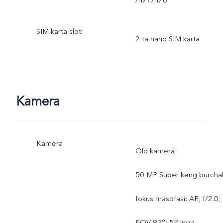
SIM karta sloti
2 ta nano SIM karta
Kamera
Kamera
Old kamera:
50 MP Super keng burcha
fokus masofasi: AF; f/2.0;
FOV 92°; 5P linza