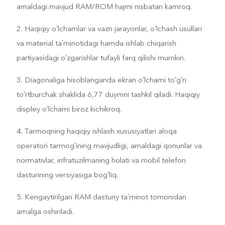
amaldagi mavjud RAM/ROM hajmi nisbatan kamroq.
2. Haqiqiy oʻlchamlar va vazn jarayonlar, oʻlchash usullari
va material taʼminotidagi hamda ishlab chiqarish
partiyasidagi oʻzgarishlar tufayli farq qilishi mumkin.
3. Diagonaliga hisoblanganda ekran oʻlchami toʻgʻri
toʻrtburchak shaklida 6,77 duymni tashkil qiladi. Haqiqiy
displey oʻlchami biroz kichikroq.
4. Tarmoqning haqiqiy ishlash xususiyatlari aloqa
operatori tarmogʻining mavjudligi, amaldagi qonunlar va
normativlar, infratuzilmaning holati va mobil telefon
dasturining versiyasiga bogʻliq.
5. Kengaytirilgan RAM dasturiy taʼminot tomonidan
amalga oshiriladi.