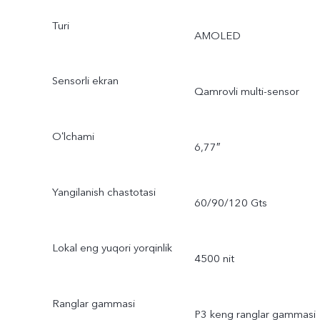
Turi
AMOLED
Sensorli ekran
Qamrovli multi-sensor
Oʻlchami
6,77″
Yangilanish chastotasi
60/90/120 Gts
Lokal eng yuqori yorqinlik
4500 nit
Ranglar gammasi
P3 keng ranglar gammasi