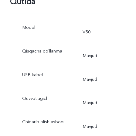
Qutida
Model
V50
Qisqacha qoʻllanma
Mavjud
USB kabel
Mavjud
Quvvatlagich
Mavjud
Chiqarib olish asbobi
Mavjud