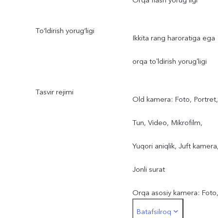
Orqa flash yorug`ligi
To‘ldirish yorug‘ligi
Ikkita rang haroratiga ega
orqa toʻldirish yorugʻligi
Tasvir rejimi
Old kamera: Foto, Portret,
Tun, Video, Mikrofilm,
Yuqori aniqlik, Juft kamera
Jonli surat
Orqa asosiy kamera: Foto
Batafsilroq
Portret, Tun, Video,