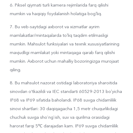
6. Piksel qiymati turli kamera rejimlarida farq qilishi
mumkin va haqiqiy foydalanish holatiga bogʻliq.
7. Bu veb-saytdagi axborot va xizmatlar ayrim
mamlakatlar/mintaqalarda toʻliq taqdim etilmasligi
mumkin. Mahsulot funksiyalari va texnik xususiyatlarining
mavjudligi mamlakat yoki mintaqaga qarab farq qilishi
mumkin. Axborot uchun mahalliy bozoringizga murojaat
qiling.
8. Bu mahsulot nazorat ostidagi laboratoriya sharoitida
sinovdan o‘tkazildi va IEC standarti 60529-2013 boʻyicha
IP68 va IP69 sifatida baholandi. IP68 suvga chidamlilik
sinovi shartlari: 30 daqiqagacha 1,5 metr chuqurlikdagi
chuchuk suvga sho`ng`ish, suv va qurilma orasidagi
harorat farqi 5℃ darajadan kam. IP69 suvga chidamlilik