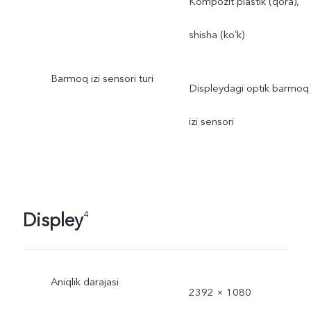
Kompozit plastik (qora),
shisha (koʻk)
Barmoq izi sensori turi
Displeydagi optik barmoq
izi sensori
Displey
4
Aniqlik darajasi
2392 × 1080