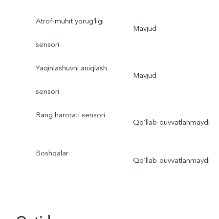
Atrof-muhit yorugʻligi
Mavjud
sensori
Yaqinlashuvni aniqlash
Mavjud
sensori
Rang harorati sensori
Qo`llab-quvvatlanmaydi
Boshqalar
Qo`llab-quvvatlanmaydi