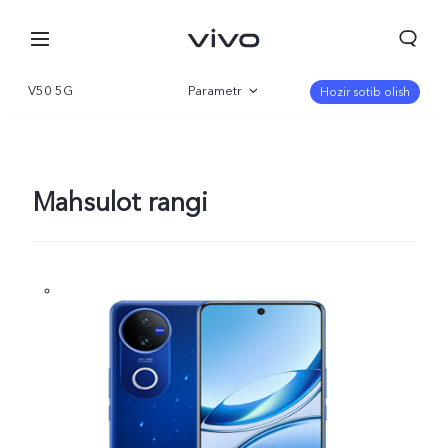
V50 5G
Parametr
Hozir sotib olish
Qisqacha
Galereya
Mahsulot rangi