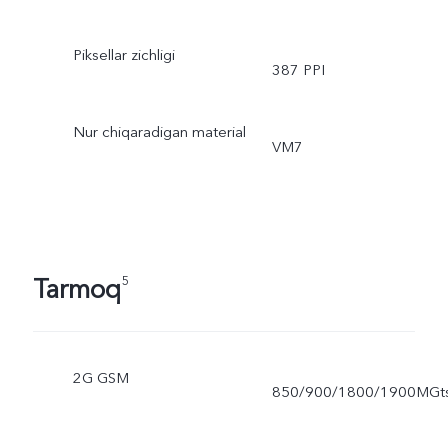
Piksellar zichligi
387 PPI
Nur chiqaradigan material
VM7
Tarmoq
5
2G GSM
850/900/1800/1900MGt