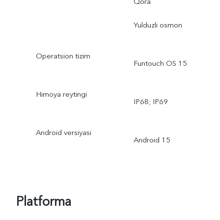
Qora
Yulduzli osmon
Operatsion tizim
Funtouch OS 15
Himoya reytingi
IP68; IP69
Android versiyasi
Android 15
Platforma