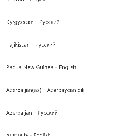
Bhutan -
English
Kyrgyzstan -
Pусский
Tajikistan -
Pусский
Papua New Guinea -
English
Azerbaijan(az) -
Azərbaycan dili
Azerbaijan -
Pусский