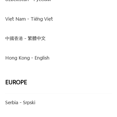
Uzbekistan -
Pусский
Việt Nam -
Tiếng Việt
中國香港 -
繁體中文
Hong Kong -
English
EUROPE
Serbia -
Srpski