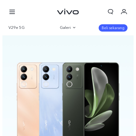
V29e 5G
Galeri
Beli sekarang
Gambaran Umum
Parameter