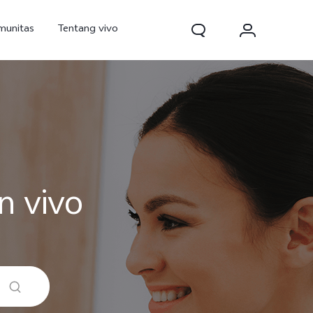
munitas
Tentang vivo
n vivo
d Pro
V70
V70 FE
baru
baru
baru