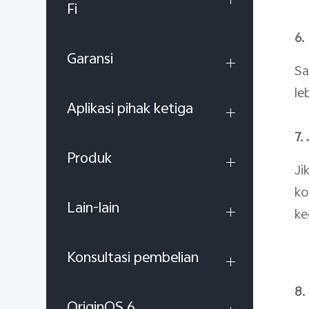
Fi
6.
Garansi
Sa
le
Aplikasi pihak ketiga
7.
Produk
Ji
ko
Lain-lain
ke
Konsultasi pembelian
8.
OriginOS 6