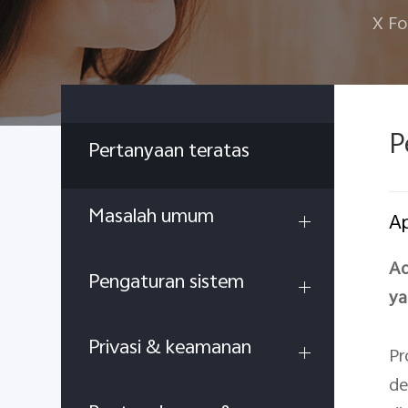
X Fo
P
Pertanyaan teratas
Masalah umum
Ap
Ad
Pengaturan sistem
ya
Privasi & keamanan
Pr
de