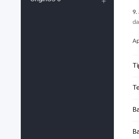
9.
da
Ap
Ti
T
Ba
Ba