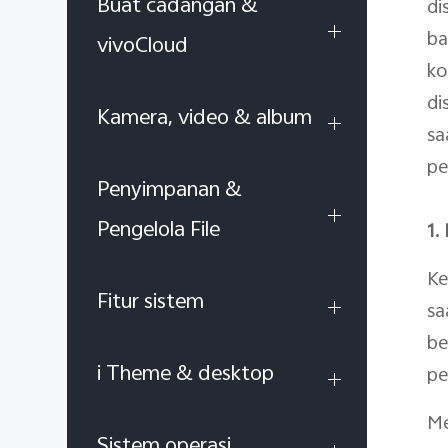
Buat cadangan &
di
ba
vivoCloud
ko
di
Kamera, video & album
sa
pe
Penyimpanan &
Pengelola File
1.
Ke
Fitur sistem
sa
be
i Theme & desktop
pe
Me
Sistem operasi