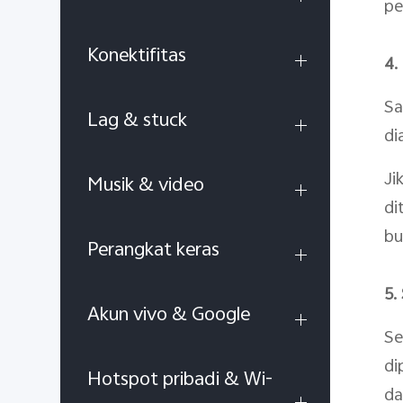
pe
Konektifitas
4.
Sa
Lag & stuck
di
Ji
Musik & video
di
bu
Perangkat keras
5.
Akun vivo & Google
Se
di
Hotspot pribadi & Wi-
da