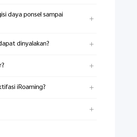
isi daya ponsel sampai
 dapat dinyalakan?
r?
tifasi iRoaming?