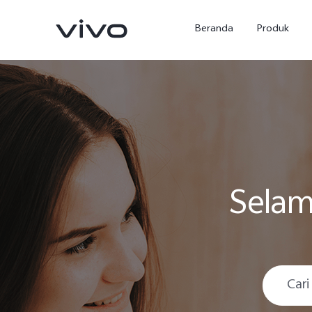
Beranda
Produk
Selam
Y500
X300 Ultra
baru
baru