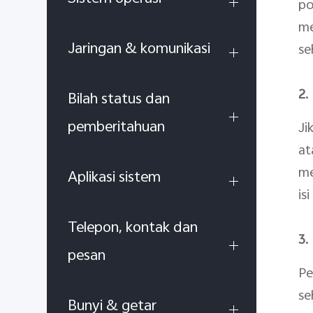
po
me
Jaringan & komunikasi
se
2.
Bilah status dan
pemberitahuan
Ji
at
me
Aplikasi sistem
is
Telepon, kontak dan
3.
pesan
Pe
se
Bunyi & getar