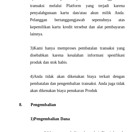
transaksi melalui Platform yang terjadi karena
penyalahgunaan kartu dan/atau akun milik Anda.
Pelanggan bertanggungjawab sepenuhnya atas
kepemilikan kartu kredit tersebut dan alat pembayaran
lainnya.
3)
Kami hanya memproses pembatalan transaksi yang
disebabkan karena kesalahan informasi spesifikasi
produk dan stok habis.
4)
Anda tidak akan dikenakan biaya terkait dengan
pembatalan dan pengembalian transaksi. Anda juga tidak
akan dikenakan biaya penukaran Produk
8.
Pengembalian
1)
Pengembalian Dana