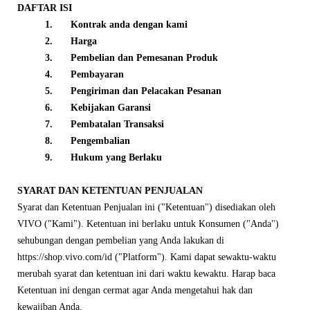
DAFTAR ISI
1.
Kontrak anda dengan kami
2.
Harga
3.
Pembelian dan Pemesanan Produk
4.
Pembayaran
5.
Pengiriman dan Pelacakan Pesanan
6.
Kebijakan Garansi
Indonesia | Pilih negara/wilayah
7.
Pembatalan Transaksi
8.
Pengembalian
9.
Hukum yang Berlaku
SYARAT DAN KETENTUAN PENJUALAN
Syarat dan Ketentuan Penjualan ini ("Ketentuan") disediakan oleh
VIVO ("Kami").
Ketentuan ini berlaku untuk Konsumen ("Anda")
sehubungan dengan pembelian yang Anda lakukan di
https://shop.vivo.com/id ("Platform"). Kami dapat sewaktu-waktu
merubah syarat dan ketentuan ini dari waktu kewaktu. Harap baca
Ketentuan ini dengan cermat agar Anda mengetahui hak dan
kewajiban Anda.