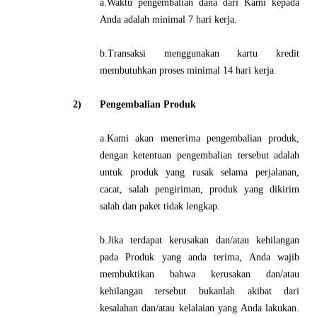
a.
Waktu pengembalian dana dari Kami kepada
Anda adalah minimal 7 hari kerja.
b.
Transaksi menggunakan kartu kredit
membutuhkan proses minimal 14 hari kerja.
2)
Pengembalian Produk
a.
Kami akan menerima pengembalian produk,
dengan ketentuan pengembalian tersebut adalah
untuk produk yang rusak selama perjalanan,
cacat, salah pengiriman, produk yang dikirim
salah dan paket tidak lengkap.
b.
Jika terdapat kerusakan dan/atau kehilangan
pada Produk yang anda terima, Anda wajib
membuktikan bahwa kerusakan dan/atau
kehilangan tersebut bukanlah akibat dari
kesalahan dan/atau kelalaian yang Anda lakukan.