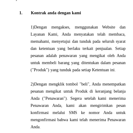
1.
Kontrak anda dengan kami
1)
Dengan mengakses, menggunakan Website dan
Layanan Kami, Anda menyatakan telah membaca,
memahami, menyetujui dan tunduk pada seluruh syarat
dan ketentuan yang berlaku terkait penjualan. Setiap
pesanan adalah penawaran yang mengikat oleh Anda
untuk membeli barang yang ditentukan dalam pesanan
("Produk") yang tunduk pada setiap Ketentuan ini.
2)
Dengan mengklik tombol "beli", Anda menempatkan
pesanan mengikat untuk Produk di keranjang belanja
Anda ("Penawaran"). Segera setelah kami menerima
Penawaran Anda, kami akan mengirimkan pesan
konfirmasi melalui SMS ke nomor Anda untuk
mengonfirmasi bahwa kami telah menerima Penawaran
Anda.