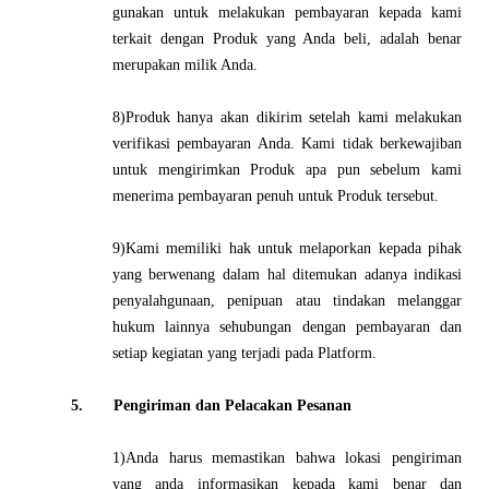
gunakan untuk melakukan pembayaran kepada kami
terkait dengan Produk yang Anda beli, adalah benar
merupakan milik Anda.
8)
Produk hanya akan dikirim setelah kami melakukan
verifikasi pembayaran Anda. Kami tidak berkewajiban
untuk mengirimkan Produk apa pun sebelum kami
menerima pembayaran penuh untuk Produk tersebut.
9)
Kami memiliki hak untuk melaporkan kepada pihak
yang berwenang dalam hal ditemukan adanya indikasi
penyalahgunaan, penipuan atau tindakan melanggar
hukum lainnya sehubungan dengan pembayaran dan
setiap kegiatan yang terjadi pada Platform.
5.
Pengiriman dan Pelacakan Pesanan
1)
Anda harus memastikan bahwa lokasi pengiriman
yang anda informasikan kepada kami benar dan