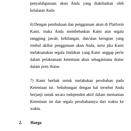
penyalahgunaan akun Anda yang diakibatkan oleh
kelalaian Anda
6)
Dengan pembukaan dan penggunaan akun di Platform
Kami, maka Anda membebaskan Kami atas segala
tanggung jawab, kehilangan, dan/atau kerugian yang
timbul akibat penggunaan akun Anda, serta jika Kami
melaksanakan segala tindakan yang Kami anggap perlu
dalam pelaksanaan ketentuan akun sebagaimana diatur
dalam poin diatas.
7)
Kami berhak untuk melakukan perubahan pada
Ketentuan ini. Sehubungan dengan hal tersebut Anda
berjanji untuk secara independen aktif dalam memantau
Ketentuan ini dan segala perubahannya dari waktu ke
waktu.
2.
Harga