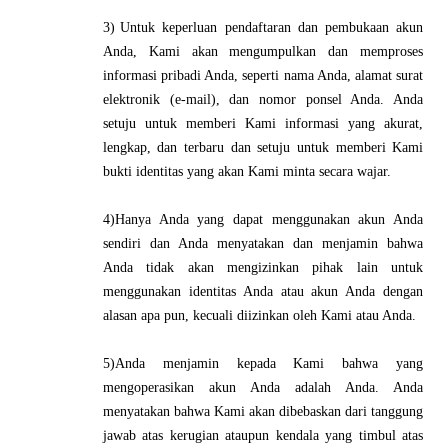
3)
Untuk keperluan pendaftaran dan pembukaan akun
Anda, Kami akan mengumpulkan dan memproses
informasi pribadi Anda, seperti nama Anda, alamat surat
elektronik (e-mail), dan nomor ponsel Anda. Anda
setuju untuk memberi Kami informasi yang akurat,
lengkap, dan terbaru dan setuju untuk memberi Kami
bukti identitas yang akan Kami minta secara wajar.
4)
Hanya Anda yang dapat menggunakan akun Anda
sendiri dan Anda menyatakan dan menjamin bahwa
Anda tidak akan mengizinkan pihak lain untuk
menggunakan identitas Anda atau akun Anda dengan
alasan apa pun, kecuali diizinkan oleh Kami atau Anda.
5)
Anda menjamin kepada Kami bahwa yang
mengoperasikan akun Anda adalah Anda. Anda
menyatakan bahwa Kami akan dibebaskan dari tanggung
jawab atas kerugian ataupun kendala yang timbul atas