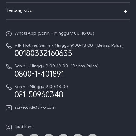
T5
FAQs
Tentang vivo
T5 Pro
Service Center
Info vivo
Y31d Pro
Funtouch OS
WhatsApp (Senin - Minggu 9:00-18:00)
Sejarah
V70
Pembaruan Sistem
VIP Hotline: Senin - Minggu 9:00-18:00（Bebas Pulsa）
Berita
V70 FE
00180332160635
Harga Spare Part
Karir
Y05
Senin - Minggu 9:00-18:00（Bebas Pulsa）
Otentikasi IMEI
0800-1-401891
Pemberitahuan Hukum
X300 Pro
Cek status perbaikan
Tentang Kami
Senin - Minggu 9:00-18:00
Gerai Terdekat
Kebijakan Garansi vivo
021-50960348
CSR
Lihat Semua
Layanan Perbaikan Antar Jemput
service.id@vivo.com
Pusat Privasi vivo
Vast Finance
Keberlanjutan
Ikuti kami
Unduh LUT untuk Memulihkan Log