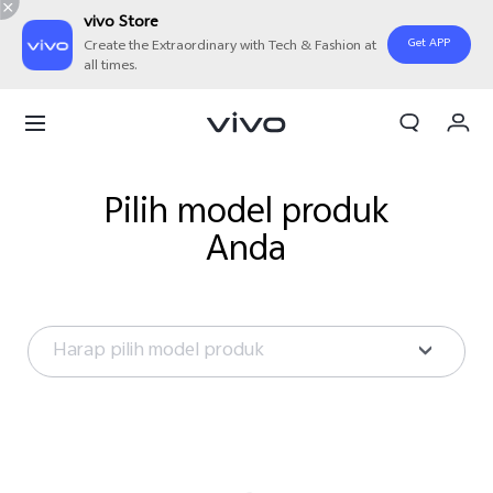
vivo Store
Get APP
Create the Extraordinary with Tech & Fashion at
all times.
Orderan saya
Keranjang
Masuk/Daftar
Pilih model produk
Anda
Akun Saya
Harap pilih model produk