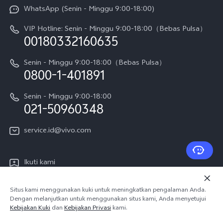
Funtouch OS
WhatsApp (Senin - Minggu 9:00-18:00)
Sejarah
V70
Pembaruan Sistem
VIP Hotline: Senin - Minggu 9:00-18:00（Bebas Pulsa）
Berita
V70 FE
00180332160635
Harga Spare Part
Karir
Y05
Senin - Minggu 9:00-18:00（Bebas Pulsa）
Otentikasi IMEI
0800-1-401891
Pemberitahuan Hukum
X300 Pro
Cek status perbaikan
Tentang Kami
Senin - Minggu 9:00-18:00
Gerai Terdekat
Kebijakan Garansi vivo
021-50960348
CSR
Lihat Semua
Layanan Perbaikan Antar Jemput
service.id@vivo.com
Pusat Privasi vivo
Vast Finance
Keberlanjutan
Ikuti kami
Unduh LUT untuk Memulihkan Log
Situs kami menggunakan kuki untuk meningkatkan pengalaman Anda.
Dengan melanjutkan untuk menggunakan situs kami, Anda menyetujui
Kebijakan Kuki
dan
Kebijakan Privasi
kami.
Indonesia | Pilih negara/wilayah