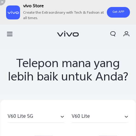
vivo Store
Get APP
Create the Extraordinary with Tech & Fashion at
all times.
Orderan saya
Keranjang
Masuk/Daftar
Telepon mana yang
Akun Saya
lebih baik untuk Anda?
V60 Lite 5G
V60 Lite