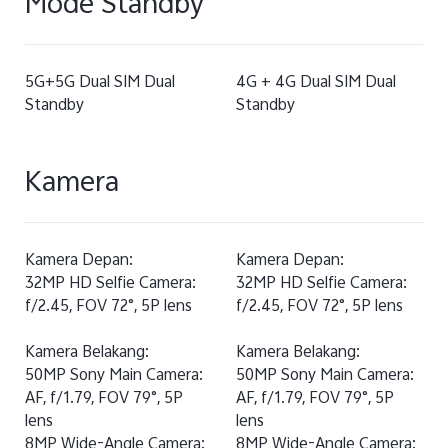
Mode Standby
5G+5G Dual SIM Dual
4G + 4G Dual SIM Dual
Standby
Standby
Kamera
Kamera Depan:
Kamera Depan:
32MP HD Selfie Camera:
32MP HD Selfie Camera:
f/2.45, FOV 72°, 5P lens
f/2.45, FOV 72°, 5P lens
Kamera Belakang:
Kamera Belakang:
50MP Sony Main Camera:
50MP Sony Main Camera:
AF, f/1.79, FOV 79°, 5P
AF, f/1.79, FOV 79°, 5P
lens
lens
8MP Wide-Angle Camera:
8MP Wide-Angle Camera: