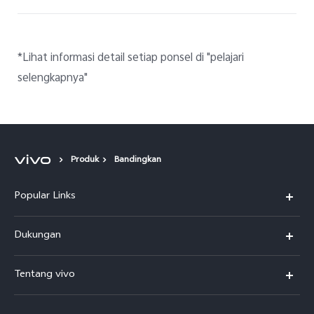
*Lihat informasi detail setiap ponsel di "pelajari
selengkapnya"
Produk
Bandingkan
Popular Links
Y500
Dukungan
T5
FAQs
Tentang vivo
T5 Pro
Service Center
Info vivo
Y31d Pro