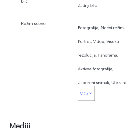
Blic
Zadnji blic
Režim scene
Fotografija, Noćni režim,
Portret, Video, Visoka
rezolucija, Panorama,
Aktivna fotografija,
Usporeni snimak, Ubrzani
Više
video, Profesionalni režim,
Dokumenti, Dvostruka
ekspozicija
Mediji