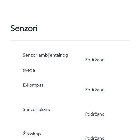
Senzori
Senzor ambijentalnog
Podržano
svetla
E-kompas
Podržano
Senzor blizine
Podržano
Žiroskop
Podržano