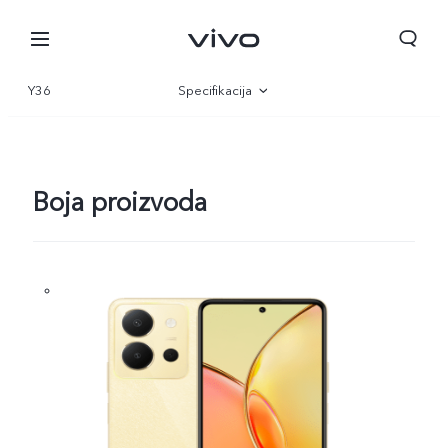
Y36
Specifikacija
Pregled
Galerija
Boja proizvoda