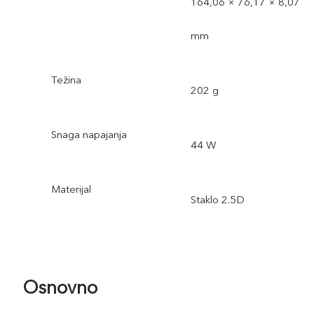
164,06 × 76,17 × 8,07
mm
Težina
202 g
Snaga napajanja
44 W
Materijal
Staklo 2.5D
Osnovno