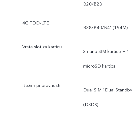
B20/B28
4G TDD-LTE
B38/B40/B41(194M)
Vrsta slot za karticu
2 nano SIM kartice + 1
microSD kartica
Režim pripravnosti
Dual SIM i Dual Standby
(DSDS)