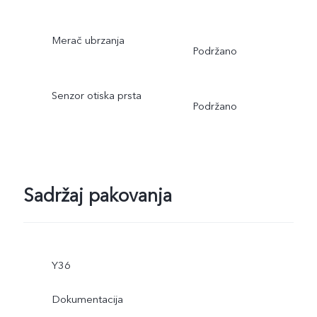
Merač ubrzanja
Podržano
Senzor otiska prsta
Podržano
Sadržaj pakovanja
Y36
Dokumentacija