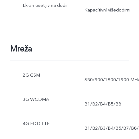
Ekran osetljiv na dodir
Kapacitivni višedodirni
Mreža
2G GSM
850/900/1800/1900 MH
3G WCDMA
B1/B2/B4/B5/B8
4G FDD-LTE
B1/B2/B3/B4/B5/B7/B8/