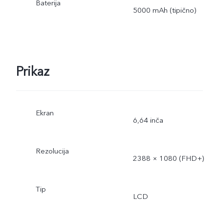
Baterija
5000 mAh (tipično)
Prikaz
Ekran
6,64 inča
Rezolucija
2388 × 1080 (FHD+)
Tip
LCD