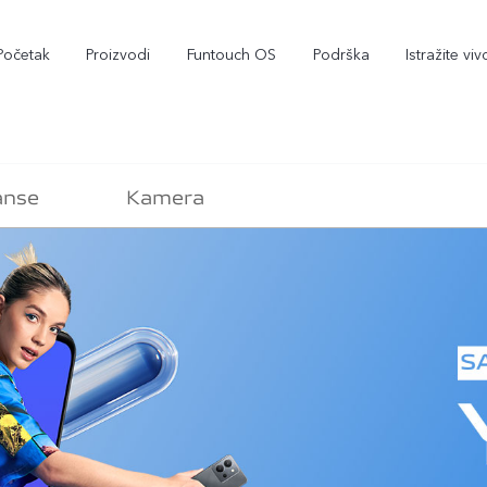
Početak
Proizvodi
Funtouch OS
Podrška
Istražite viv
anse
Kamera