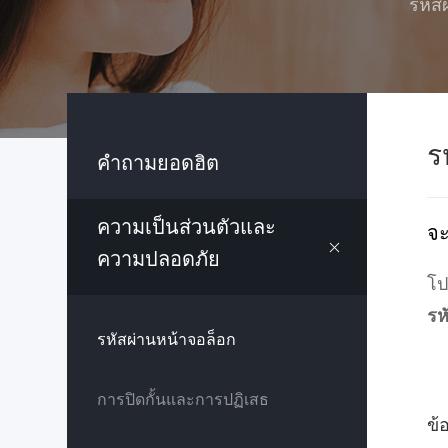
รหัส
ร
คำถามยอดฮิต
ความเป็นส่วนตัวและ
จะ
ความปลอดภัย
โป
รห
รหัสผ่านหน้าจอล็อก
การปิดกั้นและการปฏิเสธ
ข้