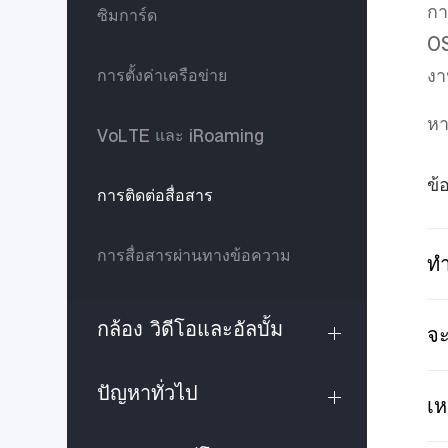
กา
ซิมการ์ด
OS
งา
การตั้งค่าเครือข่าย
หา
VoLTE และ iRoaming
ข้
การติดต่อสื่อสาร
การสื่อสารผ่านทางข้อความ
ทำ
กล้อง วิดีโอและอัลบั้ม
จะ
ปัญหาทั่วไป
เห