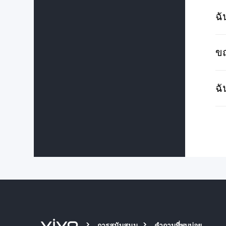
ฉั
ขณ
ฉั
การสนับสนุน
คำถามที่พบบ่อย