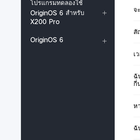
โปรแกรมทดลองใช้
จะ
OriginOS 6 สำหรับ
X200 Pro
สั
OriginOS 6
เว
ฉั
กี
หา
ฉั