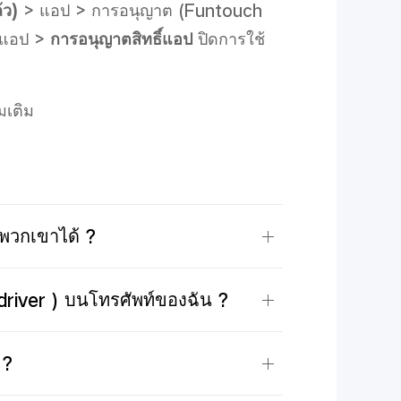
้ว)
> แอป > การอนุญาต (Funtouch
รแอป >
การอนุญาตสิทธิ์แอป
ปิดการใช้
มเติม
าพวกเขาได้ ?
river ) บนโทรศัพท์ของฉัน ?
 ?