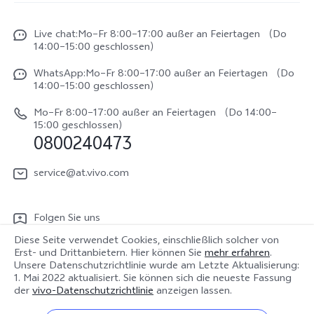
Unsere Kultur
X300 FE
Funtouch OS
Live chat:Mo–Fr 8:00–17:00 außer an Feiertagen （Do
Impressum
V70
14:00–15:00 geschlossen）
IMEI-Authentifizierung
Rechtliche Hinweise
V70 FE
WhatsApp:Mo–Fr 8:00–17:00 außer an Feiertagen （Do
System Verbesserung
14:00–15:00 geschlossen）
Nachhaltigkeit
Y31e 5G
Reparaturerfassung
Mo–Fr 8:00–17:00 außer an Feiertagen （Do 14:00–
vivo Datenschutzcenter
15:00 geschlossen）
vivo Buds Air3
0800240473
Benutzerhandbuch
vivo Watch GT 2
Log aktualisieren
service@at.vivo.com
Garantiebestimmungen
Folgen Sie uns
LUTs für Log-Wiederherstellung
Diese Seite verwendet Cookies, einschließlich solcher von
Erst- und Drittanbietern. Hier können Sie
mehr erfahren
.
Unsere Datenschutzrichtlinie wurde am
Letzte Aktualisierung:
1. Mai 2022
aktualisiert. Sie können sich die neueste Fassung
Österreich | Land/Region auswählen
der
vivo-Datenschutzrichtlinie
anzeigen lassen.