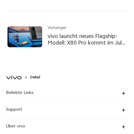
Vorheriger
vivo launcht neues Flagship-
Modell: X80 Pro kommt im Juli
nach Österreich
Detail
Beliebte Links
X300 Ultra
Support
X300 Pro
FAQs
Über vivo
X300
Service Center