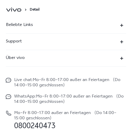
Detail
Beliebte Links
X300 Ultra
Support
X300 Pro
FAQs
Über vivo
X300
Service Center
Unsere Kultur
X300 FE
Funtouch OS
Live chat:Mo–Fr 8:00–17:00 außer an Feiertagen （Do
Impressum
V70
14:00–15:00 geschlossen）
IMEI-Authentifizierung
Rechtliche Hinweise
V70 FE
WhatsApp:Mo–Fr 8:00–17:00 außer an Feiertagen （Do
System Verbesserung
14:00–15:00 geschlossen）
Nachhaltigkeit
Y31e 5G
Reparaturerfassung
Mo–Fr 8:00–17:00 außer an Feiertagen （Do 14:00–
vivo Datenschutzcenter
15:00 geschlossen）
vivo Buds Air3
0800240473
Benutzerhandbuch