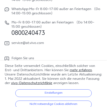
14:00–15:00 geschlossen）
IMEI-Authentifizierung
Rechtliche Hinweise
V70 FE
WhatsApp:Mo–Fr 8:00–17:00 außer an Feiertagen （Do
System Verbesserung
14:00–15:00 geschlossen）
Nachhaltigkeit
Y31e 5G
Reparaturerfassung
Mo–Fr 8:00–17:00 außer an Feiertagen （Do 14:00–
vivo Datenschutzcenter
15:00 geschlossen）
vivo Buds Air3
0800240473
Benutzerhandbuch
vivo Watch GT 2
Log aktualisieren
service@at.vivo.com
Garantiebestimmungen
Folgen Sie uns
LUTs für Log-Wiederherstellung
Diese Seite verwendet Cookies, einschließlich solcher von
Erst- und Drittanbietern. Hier können Sie
mehr erfahren
.
Unsere Datenschutzrichtlinie wurde am
Letzte Aktualisierung:
1. Mai 2022
aktualisiert. Sie können sich die neueste Fassung
Österreich | Land/Region auswählen
der
vivo-Datenschutzrichtlinie
anzeigen lassen.
Einstellungen
© 2026 vivo Mobile Communication Co., Ltd. Alle Rechte vorbehalten.
Nicht notwendige Cookies ablehnen