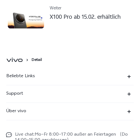
Weiter
X100 Pro ab 15.02. erhältlich
Detail
Beliebte Links
X300 Ultra
Support
X300 Pro
FAQs
Über vivo
X300
Service Center
Unsere Kultur
X300 FE
Funtouch OS
Live chat:Mo–Fr 8:00–17:00 außer an Feiertagen （Do
Impressum
V70