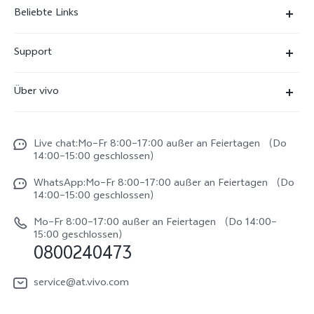
Beliebte Links
X300 Ultra
Support
X300 Pro
FAQs
Über vivo
X300
Service Center
Unsere Kultur
X300 FE
Funtouch OS
Live chat:Mo–Fr 8:00–17:00 außer an Feiertagen （Do
Impressum
V70
14:00–15:00 geschlossen）
IMEI-Authentifizierung
Rechtliche Hinweise
V70 FE
WhatsApp:Mo–Fr 8:00–17:00 außer an Feiertagen （Do
System Verbesserung
14:00–15:00 geschlossen）
Nachhaltigkeit
Y31e 5G
Reparaturerfassung
Mo–Fr 8:00–17:00 außer an Feiertagen （Do 14:00–
vivo Datenschutzcenter
15:00 geschlossen）
vivo Buds Air3
0800240473
Benutzerhandbuch
vivo Watch GT 2
Log aktualisieren
service@at.vivo.com
Garantiebestimmungen