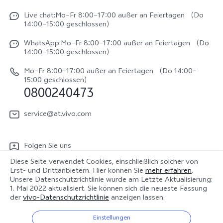
X300 FE
Funtouch OS
Live chat:Mo–Fr 8:00–17:00 außer an Feiertagen （Do
Impressum
V70
14:00–15:00 geschlossen）
IMEI-Authentifizierung
Rechtliche Hinweise
V70 FE
WhatsApp:Mo–Fr 8:00–17:00 außer an Feiertagen （Do
System Verbesserung
14:00–15:00 geschlossen）
Nachhaltigkeit
Y31e 5G
Reparaturerfassung
Mo–Fr 8:00–17:00 außer an Feiertagen （Do 14:00–
vivo Datenschutzcenter
15:00 geschlossen）
vivo Buds Air3
0800240473
Benutzerhandbuch
vivo Watch GT 2
Log aktualisieren
service@at.vivo.com
Garantiebestimmungen
Folgen Sie uns
LUTs für Log-Wiederherstellung
Diese Seite verwendet Cookies, einschließlich solcher von
Erst- und Drittanbietern. Hier können Sie
mehr erfahren
.
Unsere Datenschutzrichtlinie wurde am
Letzte Aktualisierung:
1. Mai 2022
aktualisiert. Sie können sich die neueste Fassung
der
vivo-Datenschutzrichtlinie
anzeigen lassen.
Österreich | Land/Region auswählen
Einstellungen