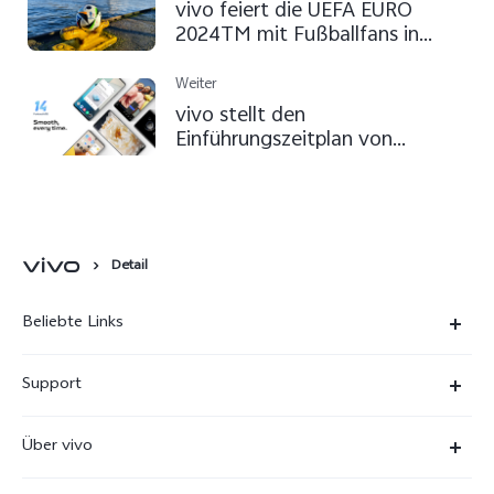
vivo feiert die UEFA EURO
2024TM mit Fußballfans in
ganz Europa
Weiter
vivo stellt den
Einführungszeitplan von
Funtouch OS 14 vor
Detail
Beliebte Links
X300 Ultra
Support
X300 Pro
FAQs
Über vivo
X300
Service Center
Unsere Kultur