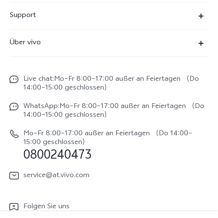
X300 Ultra
Support
X300 Pro
FAQs
Über vivo
X300
Service Center
Unsere Kultur
X300 FE
Funtouch OS
Live chat:Mo–Fr 8:00–17:00 außer an Feiertagen （Do
Impressum
V70
14:00–15:00 geschlossen）
IMEI-Authentifizierung
Rechtliche Hinweise
V70 FE
WhatsApp:Mo–Fr 8:00–17:00 außer an Feiertagen （Do
System Verbesserung
14:00–15:00 geschlossen）
Nachhaltigkeit
Y31e 5G
Reparaturerfassung
Mo–Fr 8:00–17:00 außer an Feiertagen （Do 14:00–
vivo Datenschutzcenter
15:00 geschlossen）
vivo Buds Air3
0800240473
Benutzerhandbuch
vivo Watch GT 2
Log aktualisieren
service@at.vivo.com
Garantiebestimmungen
Folgen Sie uns
LUTs für Log-Wiederherstellung