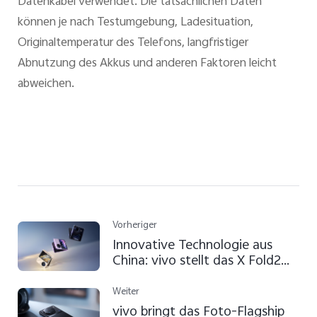
Datenkabel verwendet. Die tatsächlichen Daten
können je nach Testumgebung, Ladesituation,
Originaltemperatur des Telefons, langfristiger
Abnutzung des Akkus und anderen Faktoren leicht
abweichen.
Vorheriger
Innovative Technologie aus
China: vivo stellt das X Fold2
und X Flip vor und erweitert
damit sein Line-Up der
Weiter
faltbaren Flaggschiffe
vivo bringt das Foto-Flagship