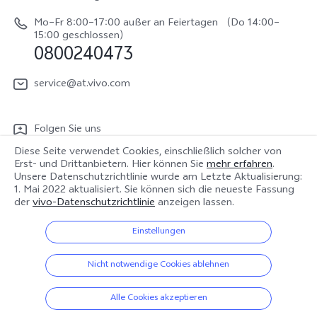
Nachhaltigkeit
Y31e 5G
Reparaturerfassung
Mo–Fr 8:00–17:00 außer an Feiertagen （Do 14:00–
vivo Datenschutzcenter
15:00 geschlossen）
vivo Buds Air3
0800240473
Benutzerhandbuch
vivo Watch GT 2
Log aktualisieren
service@at.vivo.com
Garantiebestimmungen
Folgen Sie uns
LUTs für Log-Wiederherstellung
Diese Seite verwendet Cookies, einschließlich solcher von
Erst- und Drittanbietern. Hier können Sie
mehr erfahren
.
Unsere Datenschutzrichtlinie wurde am
Letzte Aktualisierung:
1. Mai 2022
aktualisiert. Sie können sich die neueste Fassung
Österreich | Land/Region auswählen
der
vivo-Datenschutzrichtlinie
anzeigen lassen.
Einstellungen
© 2026 vivo Mobile Communication Co., Ltd. Alle Rechte vorbehalten.
Nicht notwendige Cookies ablehnen
Datenschutz-Bestimmungen
|
Cookie-Richtlinie
|
Datenschutz Support
|
vivo-Datenrichtlinie
|
Cookie-Einstellungen
Alle Cookies akzeptieren