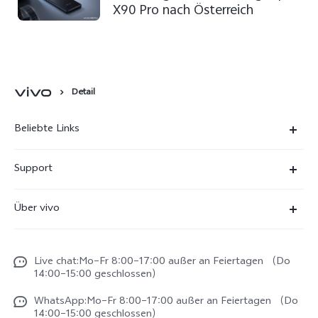
X90 Pro nach Österreich
Detail
Beliebte Links
X300 Ultra
Support
X300 Pro
FAQs
Über vivo
X300
Service Center
Unsere Kultur
X300 FE
Funtouch OS
Live chat:Mo–Fr 8:00–17:00 außer an Feiertagen （Do
Impressum
V70
14:00–15:00 geschlossen）
IMEI-Authentifizierung
Rechtliche Hinweise
V70 FE
WhatsApp:Mo–Fr 8:00–17:00 außer an Feiertagen （Do
System Verbesserung
14:00–15:00 geschlossen）