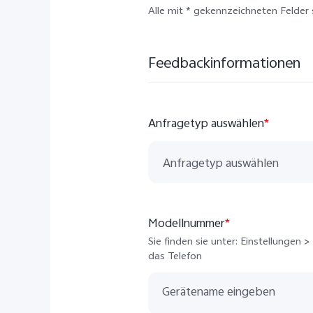
Alle mit * gekennzeichneten Felder s
Feedbackinformationen
Anfragetyp auswählen
*
Anfragetyp auswählen
Fragen und technischer Support
Modellnummer
*
Anregung und Reklamation
Sie finden sie unter: Einstellungen 
das Telefon