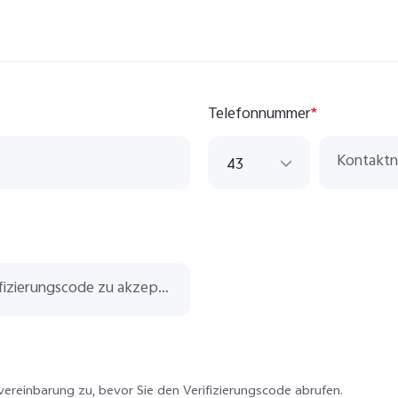
Telefonnummer
*
43
43
420
33
49
351
381
ereinbarung zu, bevor Sie den Verifizierungscode abrufen.