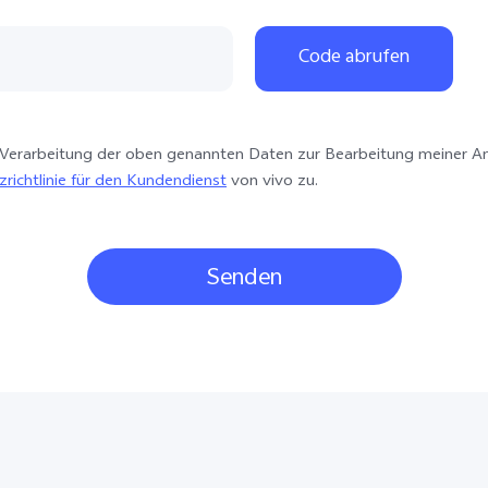
421
34
Code abrufen
359
385
 Verarbeitung der oben genannten Daten zur Bearbeitung meiner A
30
richtlinie für den Kundendienst
von vivo zu.
36
39
Senden
31
48
40
386