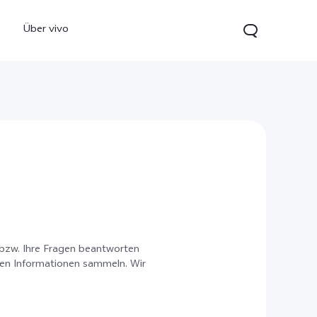
Über vivo
0 5G
Y21 5G
vivo Watch GT 2
neu
neu
n bzw. Ihre Fragen beantworten
nen Informationen sammeln. Wir