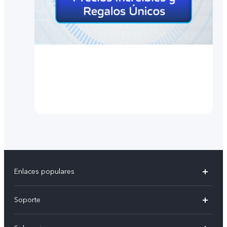
Enlaces populares
X300 Pro
Soporte
V70
Preguntas frecuentes