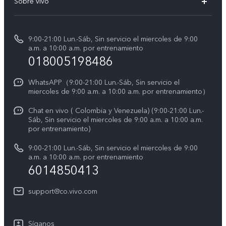
Sobre vivo
V70 FE
Centro de servicio
Info
Y31 5G
Verificación de IMEI
9:00-21:00 Lun.-Sáb, Sin servicio el miercoles de 9:00
Noticias
Y11d
a.m. a 10:00 a.m. por entrenamiento
Consulta el Precio de los Repuestos
018005198486
Empleos en vivo
Manual de usuario
Avisos legales
WhatsAPP（9:00-21:00 Lun.-Sáb, Sin servicio el
miercoles de 9:00 a.m. a 10:00 a.m. por entrenamiento）
Servicio de logística
Acerca de nosotros
Chat en vivo ( Colombia y Venezuela) (9:00-21:00 Lun.-
Progreso de la reparación
Sáb, Sin servicio el miercoles de 9:00 a.m. a 10:00 a.m.
Sostenibilidad
por entrenamiento)
Instrucciones de la garantía de vivo
Centro de privacidad de vivo
9:00-21:00 Lun.-Sáb, Sin servicio el miercoles de 9:00
a.m. a 10:00 a.m. por entrenamiento
Accesibilidad
6014850413
support@co.vivo.com
Síganos