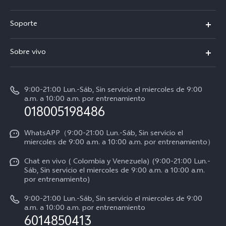
X300 Pro
Soporte
V70
Preguntas frecuentes
Sobre vivo
V70 FE
Centro de servicio
Info
Y31 5G
Verificación de IMEI
9:00-21:00 Lun.-Sáb, Sin servicio el miercoles de 9:00
Noticias
Y11d
a.m. a 10:00 a.m. por entrenamiento
Consulta el Precio de los Repuestos
018005198486
Empleos en vivo
Manual de usuario
Avisos legales
WhatsAPP（9:00-21:00 Lun.-Sáb, Sin servicio el
miercoles de 9:00 a.m. a 10:00 a.m. por entrenamiento）
Servicio de logística
Acerca de nosotros
Chat en vivo ( Colombia y Venezuela) (9:00-21:00 Lun.-
Progreso de la reparación
Sáb, Sin servicio el miercoles de 9:00 a.m. a 10:00 a.m.
Sostenibilidad
por entrenamiento)
Instrucciones de la garantía de vivo
Centro de privacidad de vivo
9:00-21:00 Lun.-Sáb, Sin servicio el miercoles de 9:00
a.m. a 10:00 a.m. por entrenamiento
Accesibilidad
6014850413