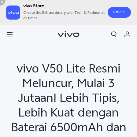
vivo Store
Get APP
Create the Extraordinary with Tech & Fashion at
all times.
Orderan saya
Keranjang
Masuk/Daftar
vivo V50 Lite Resmi
Akun Saya
Meluncur, Mulai 3
Jutaan! Lebih Tipis,
Lebih Kuat dengan
Baterai 6500mAh dan