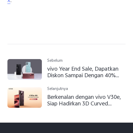
.
X
Sebelum
vivo Year End Sale, Dapatkan
Diskon Sampai Dengan 40%
Hingga Cashback Jutaan
Rupiah!
Selanjutnya
Berkenalan dengan vivo V30e,
Siap Hadirkan 3D Curved
Screen dan Ultra Slim Design
dengan Baterai Besar 5500mAh