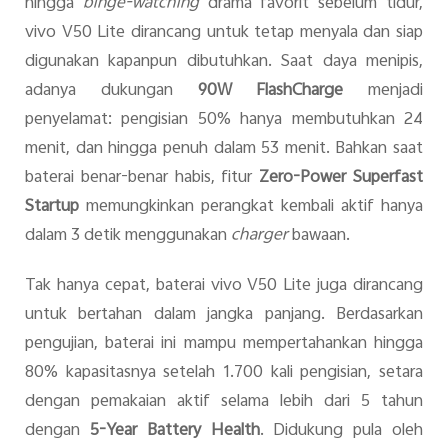
hingga
binge-watching
drama favorit sebelum tidur,
vivo V50 Lite dirancang untuk tetap menyala dan siap
digunakan kapanpun dibutuhkan. Saat daya menipis,
adanya dukungan
90W FlashCharge
menjadi
penyelamat: pengisian 50% hanya membutuhkan 24
menit, dan hingga penuh dalam 53 menit. Bahkan saat
baterai benar-benar habis, fitur
Zero-Power Superfast
Startup
memungkinkan perangkat kembali aktif hanya
dalam 3 detik menggunakan
charger
bawaan.
Tak hanya cepat, baterai vivo V50 Lite juga dirancang
untuk bertahan dalam jangka panjang. Berdasarkan
pengujian, baterai ini mampu mempertahankan hingga
80% kapasitasnya setelah 1.700 kali pengisian, setara
dengan pemakaian aktif selama lebih dari 5 tahun
dengan
5-Year Battery Health
. Didukung pula oleh