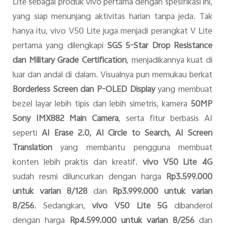
Lite sebagai produk vivo pertama dengan spesifikasi ini,
yang siap menunjang aktivitas harian tanpa jeda. Tak
hanya itu, vivo V50 Lite juga menjadi perangkat V Lite
pertama yang dilengkapi
SGS 5-Star Drop Resistance
dan Military Grade Certification
, menjadikannya kuat di
luar dan andal di dalam. Visualnya pun memukau berkat
Borderless Screen dan P-OLED Display
yang membuat
bezel layar lebih tipis dan lebih simetris, kamera
50MP
Sony IMX882 Main Camera
, serta fitur berbasis AI
seperti
AI Erase 2.0, AI Circle to Search, AI Screen
Translation
yang membantu pengguna membuat
konten lebih praktis dan kreatif.
vivo V50 Lite 4G
sudah resmi diluncurkan dengan harga
Rp3.599.000
untuk varian 8/128
dan
Rp3.999.000 untuk varian
8/256
. Sedangkan,
vivo V50 Lite 5G
dibanderol
dengan harga
Rp4.599.000 untuk varian 8/256
dan