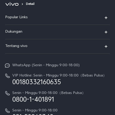
Detail
Popular Links
Y500
Dukungan
T5
FAQs
Tentang vivo
T5 Pro
Service Center
Info vivo
Y31d Pro
Funtouch OS
WhatsApp (Senin - Minggu 9:00-18:00)
Sejarah
V70
Pembaruan Sistem
VIP Hotline: Senin - Minggu 9:00-18:00（Bebas Pulsa）
Berita
V70 FE
00180332160635
Harga Spare Part
Karir
Y05
Senin - Minggu 9:00-18:00（Bebas Pulsa）
Otentikasi IMEI
0800-1-401891
Pemberitahuan Hukum
X300 Pro
Cek status perbaikan
Tentang Kami
Senin - Minggu 9:00-18:00
Gerai Terdekat