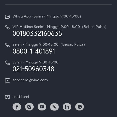
Service Center
Info vivo
Y31d Pro
Funtouch OS
WhatsApp (Senin - Minggu 9:00-18:00)
Sejarah
V70
Pembaruan Sistem
VIP Hotline: Senin - Minggu 9:00-18:00（Bebas Pulsa）
Berita
V70 FE
00180332160635
Harga Spare Part
Karir
Y05
Senin - Minggu 9:00-18:00（Bebas Pulsa）
Otentikasi IMEI
0800-1-401891
Pemberitahuan Hukum
X300 Pro
Cek status perbaikan
Tentang Kami
Senin - Minggu 9:00-18:00
Gerai Terdekat
Kebijakan Garansi vivo
021-50960348
CSR
Lihat Semua
Layanan Perbaikan Antar Jemput
service.id@vivo.com
Pusat Privasi vivo
Vast Finance
Keberlanjutan
Ikuti kami
Unduh LUT untuk Memulihkan Log