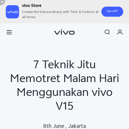
vivo Store
Get APP
Create the Extraordinary with Tech & Fashion at
all times.
Orderan saya
Keranjang
Masuk/Daftar
7 Teknik Jitu
Akun Saya
Memotret Malam Hari
Menggunakan vivo
V15
8th June , Jakarta