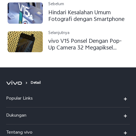
Sebelum
Hindari Kesalahan Umum
Fotografi dengan Smartphone
Selanjutnya
vivo V15 Ponsel Dengan Pop-
Up Camera 32 Megapiksel
Pertama Di Dunia
Detail
Popular Links
Y500
Dukungan
T5
FAQs
Tentang vivo
T5 Pro