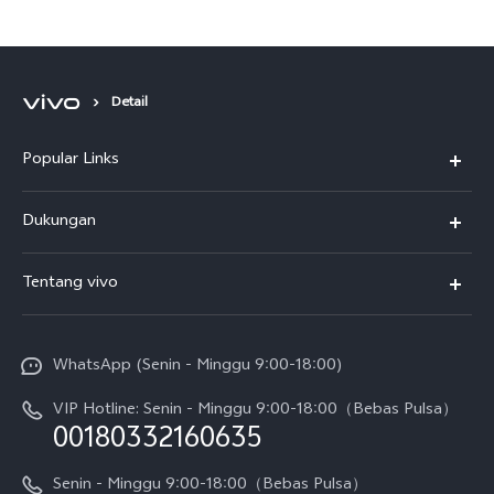
Smartphone Terbaik
Detail
Popular Links
Y500
Dukungan
T5
FAQs
Tentang vivo
T5 Pro
Service Center
Info vivo
Y31d Pro
Funtouch OS
WhatsApp (Senin - Minggu 9:00-18:00)
Sejarah
V70
Pembaruan Sistem
VIP Hotline: Senin - Minggu 9:00-18:00（Bebas Pulsa）
Berita
V70 FE
00180332160635
Harga Spare Part
Karir
Y05
Senin - Minggu 9:00-18:00（Bebas Pulsa）
Otentikasi IMEI