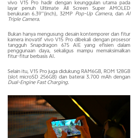
v
ivo V15 Pro hadir dengan keunggulan utama pada
layar penuh Ultimate All Screen Super AMOLED
berukuran 6.39’’(inch), 32MP
Pop-Up Camera
, dan
AI
Triple Camera
.
Bukan hanya mengusung desain kontemporer dan fitur
kamera inovatif
v
ivo V15 Pro dibekali dengan prosesor
tangguh Snapdragon 675 AIE yang efisien dalam
penggunaan daya, sekaligus mampu memaksimalkan
fitur-fitur berbasis AI.
Selain itu, V15 Pro juga didukung RAM6GB, ROM 128GB
(slot microSD 256GB) dan baterai 3.700 mAh dengan
Dual-Engine Fast Charging.