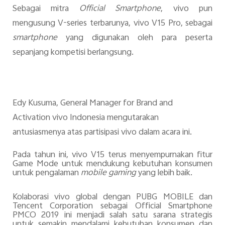
Sebagai
mitra
Official Smartphone
,
v
ivo
pun
mengusung
V-
seri
es
terbarunya,
v
ivo V15 Pro, sebagai
smartphone
yang digunakan oleh para peserta
sepanjang
kompetisi
berlangsung.
Edy Kusuma, General Manager for Brand and
Activation vivo Indonesia
mengutarakan
antusiasmenya atas partisipasi vivo dalam acara ini.
Pada tahun ini, vivo V15 terus menyempurnakan fitur
Game Mode untuk mendukung kebutuhan konsumen
untuk pengalaman
mobile gaming
yang lebih baik.
Kolaborasi
v
ivo
global
dengan PUBG
MOBILE dan
Tencent Corporation
sebagai Official Smartphone
PMCO 2019 ini
menjadi salah satu sarana strategis
untuk semakin mendalami kebutuhan konsumen
dan