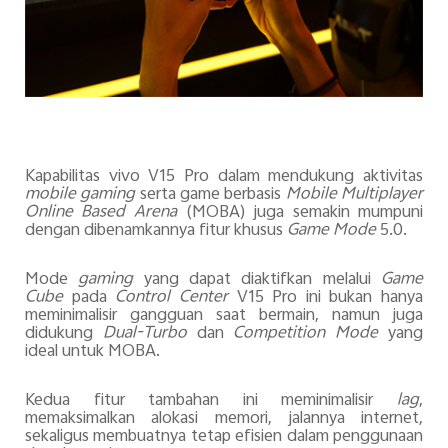
Kapabilitas
v
ivo V15 Pro dalam mendukung
aktivitas
mobile gaming
serta game berbasis
Mobile Multiplayer
Online Based Arena
(MOBA) juga semakin mumpuni
dengan dibenamkannya fitur khusus
Game Mode
5.0.
Mode
gaming
yang dapat diaktifkan melalui
Game
Cube
pada
Control Center
V15 Pro ini bukan hanya
meminimalisir gangguan saat bermain, namun juga
didukung
Dual-Turbo
dan
Competition Mode
yang
ideal untuk MOBA.
Kedua fitur tambahan ini meminimalisir
lag
,
memaksimalkan
alokasi
memori, jalannya internet,
sekaligus membuatnya tetap efisien dalam
penggunaan