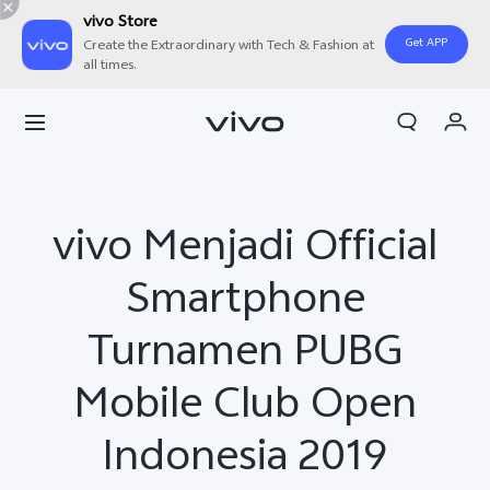
vivo Store
Get APP
Create the Extraordinary with Tech & Fashion at
all times.
Orderan saya
Keranjang
Masuk/Daftar
vivo Menjadi Official
Akun Saya
Smartphone
Turnamen PUBG
Mobile Club Open
Indonesia 2019