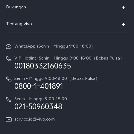
Y500
Dukungan
T5
FAQs
Tentang vivo
T5 Pro
Service Center
Info vivo
Y31d Pro
Funtouch OS
WhatsApp (Senin - Minggu 9:00-18:00)
Sejarah
V70
Pembaruan Sistem
VIP Hotline: Senin - Minggu 9:00-18:00（Bebas Pulsa）
Berita
V70 FE
00180332160635
Harga Spare Part
Karir
Y05
Senin - Minggu 9:00-18:00（Bebas Pulsa）
Otentikasi IMEI
0800-1-401891
Pemberitahuan Hukum
X300 Pro
Cek status perbaikan
Tentang Kami
Senin - Minggu 9:00-18:00
Gerai Terdekat
Kebijakan Garansi vivo
021-50960348
CSR
Lihat Semua
Layanan Perbaikan Antar Jemput
service.id@vivo.com
Pusat Privasi vivo
Vast Finance
Keberlanjutan