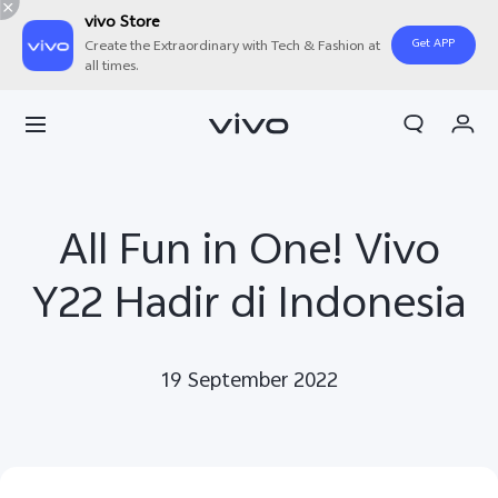
vivo Store
Get APP
Create the Extraordinary with Tech & Fashion at
all times.
Orderan saya
Keranjang
Masuk/Daftar
All Fun in One! Vivo
Akun Saya
Y22 Hadir di Indonesia
19 September 2022