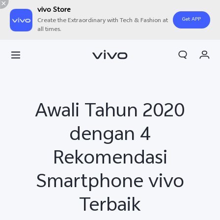
vivo Store
Get APP
Create the Extraordinary with Tech & Fashion at
all times.
Orderan saya
Keranjang
Masuk/Daftar
Awali Tahun 2020
Akun Saya
dengan 4
Rekomendasi
Smartphone vivo
Terbaik