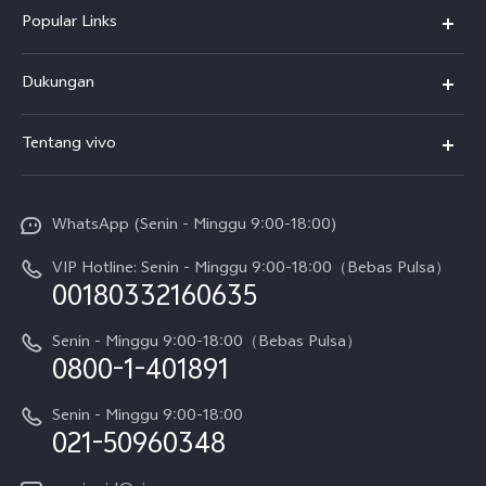
Popular Links
Y500
Dukungan
T5
FAQs
Tentang vivo
T5 Pro
Service Center
Info vivo
Y31d Pro
Funtouch OS
WhatsApp (Senin - Minggu 9:00-18:00)
Sejarah
V70
Pembaruan Sistem
VIP Hotline: Senin - Minggu 9:00-18:00（Bebas Pulsa）
Berita
V70 FE
00180332160635
Harga Spare Part
Karir
Y05
Senin - Minggu 9:00-18:00（Bebas Pulsa）
Otentikasi IMEI
0800-1-401891
Pemberitahuan Hukum
X300 Pro
Cek status perbaikan
Tentang Kami
Senin - Minggu 9:00-18:00
Gerai Terdekat
Kebijakan Garansi vivo
021-50960348
CSR
Lihat Semua
Layanan Perbaikan Antar Jemput