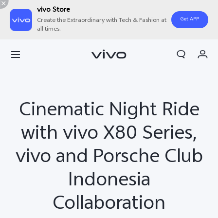
vivo Store
Get APP
Create the Extraordinary with Tech & Fashion at
all times.
Orderan saya
Keranjang
Masuk/Daftar
Cinematic Night Ride
Akun Saya
with vivo X80 Series,
vivo and Porsche Club
Indonesia
Collaboration