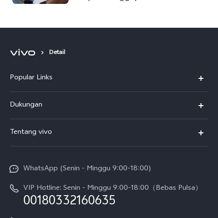
Dukungan Bagi Indonesia
Detail
Popular Links
Y500
Dukungan
T5
FAQs
Tentang vivo
T5 Pro
Service Center
Info vivo
Y31d Pro
Funtouch OS
WhatsApp (Senin - Minggu 9:00-18:00)
Sejarah
V70
Pembaruan Sistem
VIP Hotline: Senin - Minggu 9:00-18:00（Bebas Pulsa）
Berita
V70 FE
00180332160635
Harga Spare Part
Karir
Y05