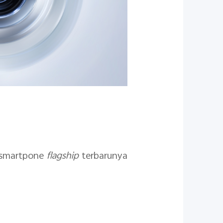
h smartpone
flagship
terbarunya