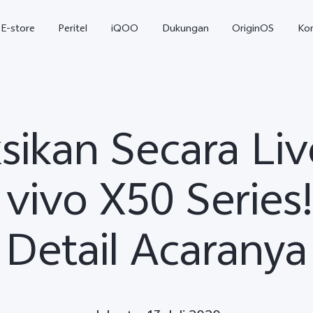
E-store
Peritel
iQOO
Dukungan
OriginOS
Ko
sikan Secara Li
vivo X50 Series!
Detail Acaranya
T5
T5 Pro
Y31
baru
baru