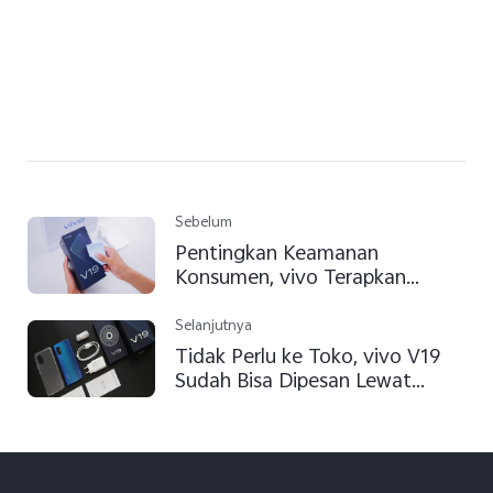
Sebelum
Pentingkan Keamanan
Konsumen, vivo Terapkan
Standar Kebersihan Baku Dalam
Setiap Layanan Antar ke Rumah
Selanjutnya
Tidak Perlu ke Toko, vivo V19
Sudah Bisa Dipesan Lewat
Layanan Antar ke Rumah