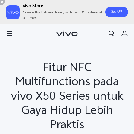
vivo Store
Get APP
Create the Extraordinary with Tech & Fashion at
all times.
Orderan saya
Keranjang
Masuk/Daftar
Fitur NFC
Akun Saya
Multifunctions pada
vivo X50 Series untuk
Gaya Hidup Lebih
Praktis