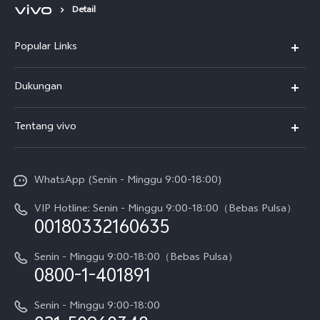
Detail
Popular Links
Y500
Dukungan
T5
FAQs
Tentang vivo
T5 Pro
Service Center
Info vivo
Y31d Pro
Funtouch OS
WhatsApp (Senin - Minggu 9:00-18:00)
Sejarah
V70
Pembaruan Sistem
VIP Hotline: Senin - Minggu 9:00-18:00（Bebas Pulsa）
Berita
V70 FE
00180332160635
Harga Spare Part
Karir
Y05
Senin - Minggu 9:00-18:00（Bebas Pulsa）
Otentikasi IMEI
0800-1-401891
Pemberitahuan Hukum
X300 Pro
Cek status perbaikan
Tentang Kami
Senin - Minggu 9:00-18:00
Gerai Terdekat
Kebijakan Garansi vivo