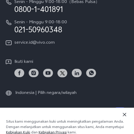
Senin - Minggu 9:00-18:00（Bebas Pulsa）
Otentikasi IMEI
0800-1-401891
Pemberitahuan Hukum
X300 Pro
Cek status perbaikan
Tentang Kami
Senin - Minggu 9:00-18:00
Gerai Terdekat
Kebijakan Garansi vivo
021-50960348
CSR
Lihat Semua
Layanan Perbaikan Antar Jemput
service.id@vivo.com
Pusat Privasi vivo
Vast Finance
Keberlanjutan
Ikuti kami
Unduh LUT untuk Memulihkan Log
Indonesia | Pilih negara/wilayah
© 2026 vivo Mobile Communication Co., Ltd. Semua hak dilindungi
Situs kami menggunakan kuki untuk meningkatkan pengalaman Anda.
undang-undang.
Dengan melanjutkan untuk menggunakan situs kami, Anda menyetujui
Kebijakan Privasi
|
Kebijakan Kuki
|
Dukungan Privasi
Kebijakan Kuki
dan
Kebijakan Privasi
kami.