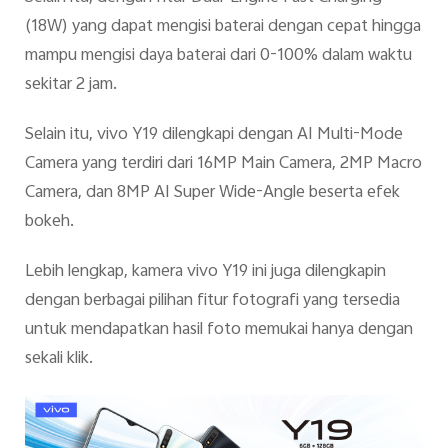
(18W) yang dapat mengisi baterai dengan cepat hingga
mampu mengisi daya baterai dari 0-100% dalam waktu
sekitar 2 jam.
Selain itu, vivo Y19 dilengkapi dengan AI Multi-Mode
Camera yang terdiri dari 16MP Main Camera, 2MP Macro
Camera, dan 8MP AI Super Wide-Angle beserta efek
bokeh.
Lebih lengkap, kamera vivo Y19 ini juga dilengkapin
dengan berbagai pilihan fitur fotografi yang tersedia
untuk mendapatkan hasil foto memukai hanya dengan
sekali klik.