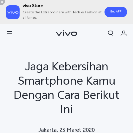
vivo Store
Get APP
Create the Extraordinary with Tech & Fashion at
all times.
Orderan saya
Keranjang
Masuk/Daftar
Jaga Kebersihan
Akun Saya
Smartphone Kamu
Dengan Cara Berikut
Ini
Jakarta, 23 Maret 2020