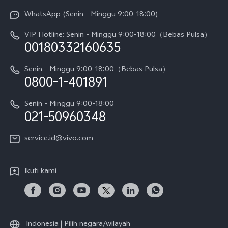
Y31d Pro
Funtouch OS
WhatsApp (Senin - Minggu 9:00-18:00)
Sejarah
V70
Pembaruan Sistem
VIP Hotline: Senin - Minggu 9:00-18:00（Bebas Pulsa）
Berita
V70 FE
00180332160635
Harga Spare Part
Karir
Y05
Senin - Minggu 9:00-18:00（Bebas Pulsa）
Otentikasi IMEI
0800-1-401891
Pemberitahuan Hukum
X300 Pro
Cek status perbaikan
Tentang Kami
Senin - Minggu 9:00-18:00
Gerai Terdekat
Kebijakan Garansi vivo
021-50960348
CSR
Lihat Semua
Layanan Perbaikan Antar Jemput
service.id@vivo.com
Pusat Privasi vivo
Vast Finance
Keberlanjutan
Ikuti kami
Unduh LUT untuk Memulihkan Log
Indonesia | Pilih negara/wilayah