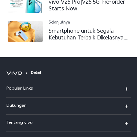
vivo V25 Pro|V25 5G Pre-order
Starts Now!
Selanjutnya
Smartphone untuk Segala
Kebutuhan Terbaik Dikelasnya,
Pre-Order vivo Y21s dengan
Penawaran Menarik
Detail
Popular Links
Y500
Dukungan
T5
FAQs
Tentang vivo
T5 Pro
Service Center
Info vivo