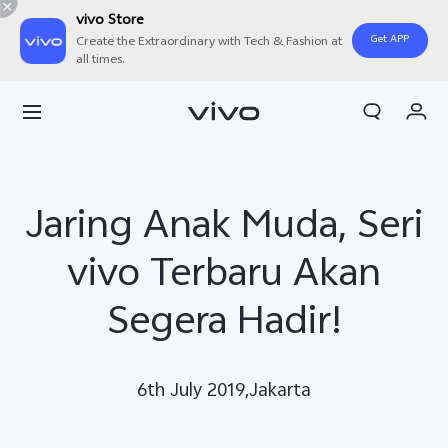
vivo Store
Get APP
Create the Extraordinary with Tech & Fashion at
all times.
Orderan saya
Keranjang
Masuk/Daftar
Jaring Anak Muda, Seri
Akun Saya
vivo Terbaru Akan
Segera Hadir!
6th July 2019,Jakarta