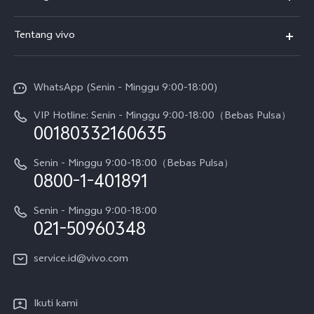
T5
FAQs
Tentang vivo
T5 Pro
Service Center
Info vivo
Y31d Pro
Funtouch OS
WhatsApp (Senin - Minggu 9:00-18:00)
Sejarah
V70
Pembaruan Sistem
VIP Hotline: Senin - Minggu 9:00-18:00（Bebas Pulsa）
Berita
V70 FE
00180332160635
Harga Spare Part
Karir
Y05
Senin - Minggu 9:00-18:00（Bebas Pulsa）
Otentikasi IMEI
0800-1-401891
Pemberitahuan Hukum
X300 Pro
Cek status perbaikan
Tentang Kami
Senin - Minggu 9:00-18:00
Gerai Terdekat
Kebijakan Garansi vivo
021-50960348
CSR
Lihat Semua
Layanan Perbaikan Antar Jemput
service.id@vivo.com
Pusat Privasi vivo
Vast Finance
Keberlanjutan
Ikuti kami
Unduh LUT untuk Memulihkan Log