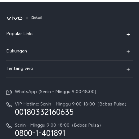
Detail
Popular Links
Y500
Dukungan
T5
FAQs
Tentang vivo
T5 Pro
Service Center
Info vivo
Y31d Pro
Funtouch OS
WhatsApp (Senin - Minggu 9:00-18:00)
Sejarah
V70
Pembaruan Sistem
VIP Hotline: Senin - Minggu 9:00-18:00（Bebas Pulsa）
Berita
V70 FE
00180332160635
Harga Spare Part
Karir
Y05
Senin - Minggu 9:00-18:00（Bebas Pulsa）
Otentikasi IMEI
0800-1-401891
Pemberitahuan Hukum
X300 Pro