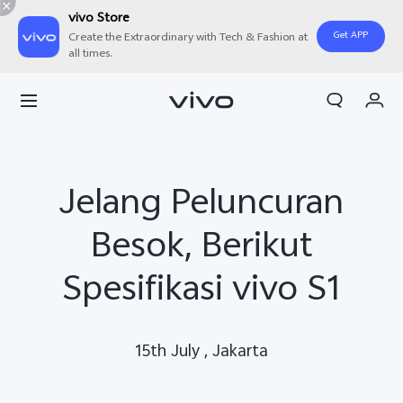
vivo Store
Get APP
Create the Extraordinary with Tech & Fashion at
all times.
Orderan saya
Keranjang
Masuk/Daftar
Jelang Peluncuran
Akun Saya
Besok, Berikut
Spesifikasi vivo S1
15th July , Jakarta