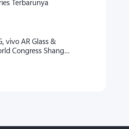
ries Terbarunya
, vivo AR Glass &
orld Congress Shanghai