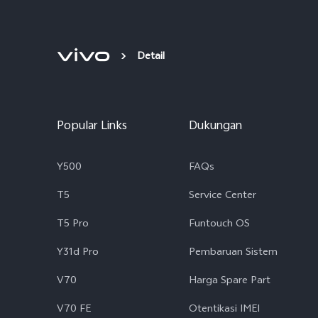
Detail
Popular Links
Dukungan
Y500
FAQs
T5
Service Center
T5 Pro
Funtouch OS
Y31d Pro
Pembaruan Sistem
V70
Harga Spare Part
V70 FE
Otentikasi IMEI