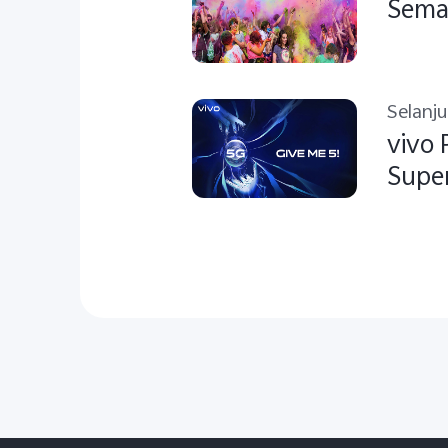
Semak
Selanj
vivo 
Super
2019