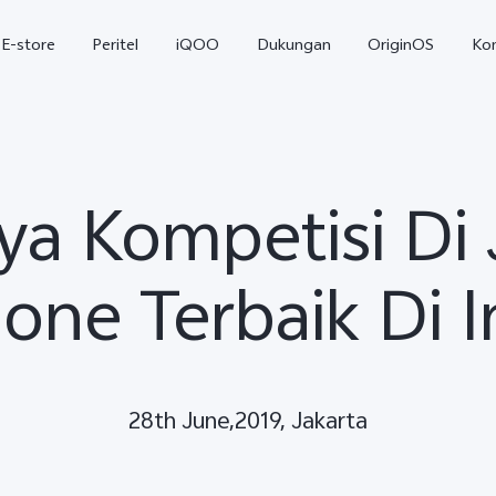
E-store
Peritel
iQOO
Dukungan
OriginOS
Ko
ya Kompetisi Di 
one Terbaik Di I
T5
T5 Pro
Y31
baru
baru
28th June,2019, Jakarta