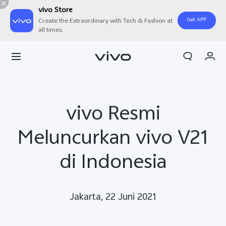
vivo Store
Get APP
Create the Extraordinary with Tech & Fashion at
all times.
Orderan saya
Keranjang
Masuk/Daftar
vivo Resmi
Akun Saya
Meluncurkan vivo V21
di Indonesia
Jakarta, 22 Juni 2021