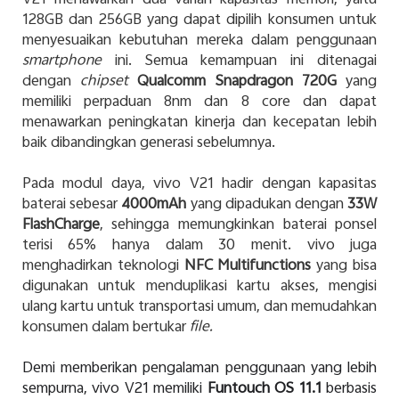
V21 menawarkan dua varian kapasitas memori, yaitu
128GB dan 256GB yang dapat dipilih konsumen untuk
menyesuaikan kebutuhan mereka dalam penggunaan
smartphone
ini. Semua kemampuan ini ditenagai
dengan
chipset
Qualcomm Snapdragon 720G
yang
memiliki perpaduan 8nm dan 8 core dan dapat
menawarkan peningkatan kinerja dan kecepatan lebih
baik dibandingkan generasi sebelumnya.
Pada modul daya, vivo V21 hadir dengan kapasitas
baterai sebesar
4000mAh
yang dipadukan dengan
33W
FlashCharge
, sehingga memungkinkan baterai ponsel
terisi 65% hanya dalam 30 menit. vivo juga
menghadirkan teknologi
NFC Multifunctions
yang bisa
digunakan untuk menduplikasi kartu akses, mengisi
ulang kartu untuk transportasi umum, dan memudahkan
konsumen dalam bertukar
file.
Demi memberikan pengalaman penggunaan yang lebih
sempurna, vivo V21 memiliki
Funtouch OS 11.1
berbasis