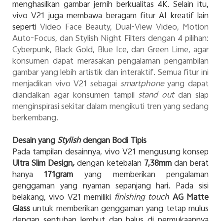
menghasilkan gambar jernih berkualitas 4K. Selain itu,
vivo V21 juga membawa beragam fitur AI kreatif lain
seperti
Video Face Beauty, Dual-View Video, Motion
Auto-Focus, dan Stylish Night Filters dengan 4 pilihan:
Cyberpunk, Black Gold, Blue Ice, dan Green Lime, agar
konsumen dapat merasakan pengalaman pengambilan
gambar yang lebih artistik dan interaktif. Semua fitur ini
menjadikan vivo V21 sebagai
smartphone
yang dapat
diandalkan agar konsumen tampil
stand out
dan
siap
menginspirasi sekitar dalam mengikuti tren
yang sedang
berkembang.
Desain yang
Stylish
dengan Bodi Tipis
Pada tampilan desainnya, vivo V21 mengusung konsep
Ultra Slim Design
,
dengan ketebalan
7,38mm
dan berat
hanya
171gram
yang memberikan pengalaman
genggaman yang nyaman sepanjang hari. Pada sisi
belakang, vivo V21 memiliki
finishing touch
AG Matte
Glass
untuk memberikan genggaman yang tetap mulus
dengan sentuhan lembut dan halus di permukaannya