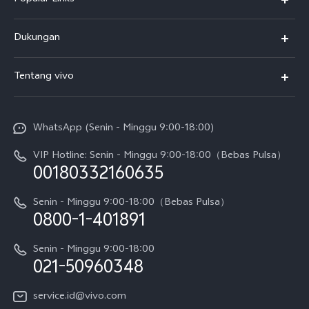
Y500
Dukungan
T5
FAQs
Tentang vivo
T5 Pro
Service Center
Info vivo
Y31d Pro
Funtouch OS
WhatsApp (Senin - Minggu 9:00-18:00)
Sejarah
V70
Pembaruan Sistem
VIP Hotline: Senin - Minggu 9:00-18:00（Bebas Pulsa）
Berita
V70 FE
00180332160635
Harga Spare Part
Karir
Y05
Senin - Minggu 9:00-18:00（Bebas Pulsa）
Otentikasi IMEI
0800-1-401891
Pemberitahuan Hukum
X300 Pro
Cek status perbaikan
Tentang Kami
Senin - Minggu 9:00-18:00
Gerai Terdekat
Kebijakan Garansi vivo
021-50960348
CSR
Lihat Semua
Layanan Perbaikan Antar Jemput
service.id@vivo.com
Pusat Privasi vivo