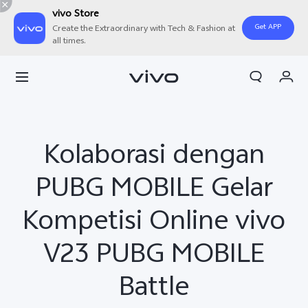
vivo Store
Get APP
Create the Extraordinary with Tech & Fashion at
all times.
Orderan saya
Keranjang
Masuk/Daftar
Kolaborasi dengan
Akun Saya
PUBG MOBILE Gelar
Kompetisi Online vivo
V23 PUBG MOBILE
Battle