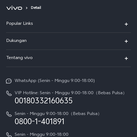
Detail
Popular Links
Y500
Dukungan
T5
FAQs
Tentang vivo
T5 Pro
Service Center
Info vivo
Y31d Pro
Funtouch OS
WhatsApp (Senin - Minggu 9:00-18:00)
Sejarah
V70
Pembaruan Sistem
VIP Hotline: Senin - Minggu 9:00-18:00（Bebas Pulsa）
Berita
V70 FE
00180332160635
Harga Spare Part
Karir
Y05
Senin - Minggu 9:00-18:00（Bebas Pulsa）
Otentikasi IMEI
0800-1-401891
Pemberitahuan Hukum
X300 Pro
Cek status perbaikan
Tentang Kami
Senin - Minggu 9:00-18:00
Gerai Terdekat