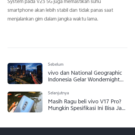
System pada V23 5G juga memastikan suhu
smartphone akan lebih stabil dan tidak panas saat
menjalankan gim dalam jangka waktu lama.
Sebelum
vivo dan National Geographic
Indonesia Gelar Wondernight
Indonesia V17 Pro Photo
Competition
Selanjutnya
Masih Ragu beli vivo V17 Pro?
Mungkin Spesifikasi Ini Bisa Jadi
Pertimbanganmu