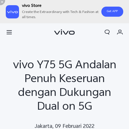
vivo Store
Get APP
Create the Extraordinary with Tech & Fashion at
all times.
Orderan saya
Keranjang
Masuk/Daftar
vivo Y75 5G Andalan
Akun Saya
Penuh Keseruan
dengan Dukungan
Dual on 5G
Jakarta, 09 Februari 2022