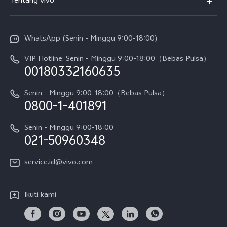
Tentang vivo
T5 Pro
Service Center
Info vivo
Y31d Pro
Funtouch OS
WhatsApp (Senin - Minggu 9:00-18:00)
Sejarah
V70
Pembaruan Sistem
VIP Hotline: Senin - Minggu 9:00-18:00（Bebas Pulsa）
Berita
V70 FE
00180332160635
Harga Spare Part
Karir
Y05
Senin - Minggu 9:00-18:00（Bebas Pulsa）
Otentikasi IMEI
0800-1-401891
Pemberitahuan Hukum
X300 Pro
Cek status perbaikan
Tentang Kami
Senin - Minggu 9:00-18:00
Gerai Terdekat
Kebijakan Garansi vivo
021-50960348
CSR
Lihat Semua
Layanan Perbaikan Antar Jemput
service.id@vivo.com
Pusat Privasi vivo
Vast Finance
Keberlanjutan
Ikuti kami
Unduh LUT untuk Memulihkan Log