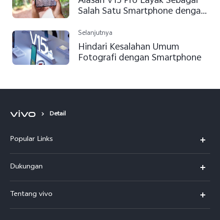
Alasan V15 Pro Layak Sebagai
Salah Satu Smartphone dengan
Kamera Terbaik
Selanjutnya
Hindari Kesalahan Umum
Fotografi dengan Smartphone
Detail
Popular Links
Y500
Dukungan
T5
FAQs
Tentang vivo
T5 Pro
Service Center
Info vivo
Y31d Pro