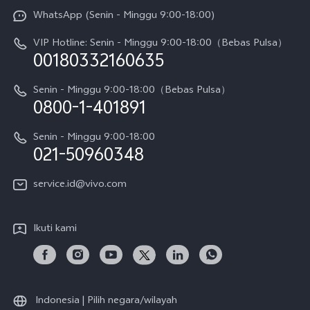
Funtouch OS
WhatsApp (Senin - Minggu 9:00-18:00)
Sejarah
V70
Pembaruan Sistem
VIP Hotline: Senin - Minggu 9:00-18:00（Bebas Pulsa）
Berita
V70 FE
00180332160635
Harga Spare Part
Karir
Y05
Senin - Minggu 9:00-18:00（Bebas Pulsa）
Otentikasi IMEI
0800-1-401891
Pemberitahuan Hukum
X300 Pro
Cek status perbaikan
Tentang Kami
Senin - Minggu 9:00-18:00
Gerai Terdekat
Kebijakan Garansi vivo
021-50960348
CSR
Lihat Semua
Layanan Perbaikan Antar Jemput
service.id@vivo.com
Pusat Privasi vivo
Vast Finance
Keberlanjutan
Ikuti kami
Unduh LUT untuk Memulihkan Log
Indonesia | Pilih negara/wilayah