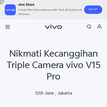
vivo Store
Get APP
Create the Extraordinary with Tech & Fashion at
all times.
Orderan saya
Keranjang
Masuk/Daftar
Nikmati Kecanggihan
Akun Saya
Triple Camera vivo V15
Pro
12th June , Jakarta