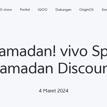
E-store
Peritel
iQOO
Dukungan
OriginOS
Ko
Ramadan! vivo Sp
amadan Discou
T5
T5 Pro
Y31
baru
baru
4 Maret 2024