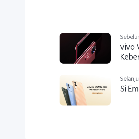
Sebel
vivo 
Kebe
Angle
Selanj
Si Em