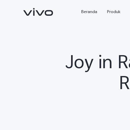
Beranda
Produk
Joy in 
R
Y500
X300 Ultra
baru
baru