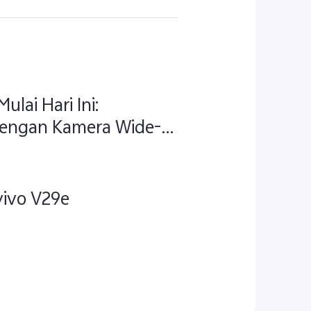
ulai Hari Ini:
engan Kamera Wide-
 vivo V50
vivo V29e