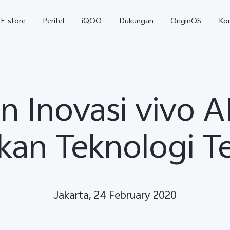
E-store
Peritel
iQOO
Dukungan
OriginOS
Ko
n Inovasi vivo 
kan Teknologi T
T5
T5 Pro
Y31
baru
baru
Jakarta, 24 February 2020