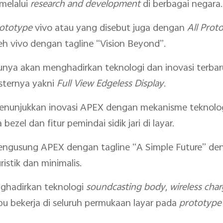
melalui
research and development
di berbagai negara.
ototype
vivo atau yang disebut juga dengan
All Prot
eh vivo dengan tagline “Vision Beyond”.
nya akan menghadirkan teknologi dan inovasi terbaru
osternya yakni
Full View Edgeless Display
.
enunjukkan inovasi APEX dengan mekanisme teknolo
zel dan fitur pemindai sidik jari di layar.
engusung APEX dengan tagline “A Simple Future” den
istik dan minimalis.
nghadirkan teknologi
soundcasting body
,
wireless cha
mpu bekerja di seluruh permukaan layar pada
prototype