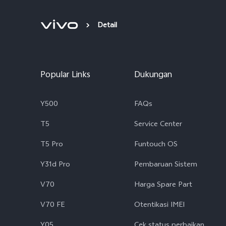
Detail
Popular Links
Dukungan
Y500
FAQs
T5
Service Center
T5 Pro
Funtouch OS
Y31d Pro
Pembaruan Sistem
V70
Harga Spare Part
V70 FE
Otentikasi IMEI
Y05
Cek status perbaikan