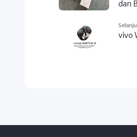
dan 
Selanj
vivo 