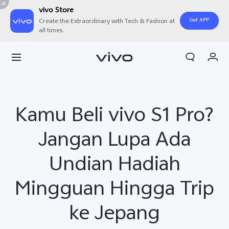
vivo Store
Get APP
Create the Extraordinary with Tech & Fashion at
all times.
Orderan saya
Keranjang
Masuk/Daftar
Kamu Beli vivo S1 Pro?
Akun Saya
Jangan Lupa Ada
Undian Hadiah
Mingguan Hingga Trip
ke Jepang