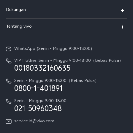
Y500
Dukungan
T5
FAQs
Tentang vivo
T5 Pro
Service Center
Info vivo
Y31d Pro
Funtouch OS
WhatsApp (Senin - Minggu 9:00-18:00)
Sejarah
V70
Pembaruan Sistem
VIP Hotline: Senin - Minggu 9:00-18:00（Bebas Pulsa）
Berita
V70 FE
00180332160635
Harga Spare Part
Karir
Y05
Senin - Minggu 9:00-18:00（Bebas Pulsa）
Otentikasi IMEI
0800-1-401891
Pemberitahuan Hukum
X300 Pro
Cek status perbaikan
Tentang Kami
Senin - Minggu 9:00-18:00
Gerai Terdekat
Kebijakan Garansi vivo
021-50960348
CSR
Lihat Semua
Layanan Perbaikan Antar Jemput
service.id@vivo.com
Pusat Privasi vivo
Vast Finance