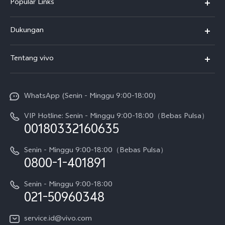
Popular Links
Y500
Dukungan
T5
FAQs
Tentang vivo
T5 Pro
Service Center
Info vivo
Y31d Pro
Funtouch OS
WhatsApp (Senin - Minggu 9:00-18:00)
Sejarah
V70
Pembaruan Sistem
VIP Hotline: Senin - Minggu 9:00-18:00（Bebas Pulsa）
Berita
V70 FE
00180332160635
Harga Spare Part
Karir
Y05
Senin - Minggu 9:00-18:00（Bebas Pulsa）
Otentikasi IMEI
0800-1-401891
Pemberitahuan Hukum
X300 Pro
Cek status perbaikan
Tentang Kami
Senin - Minggu 9:00-18:00
Gerai Terdekat
Kebijakan Garansi vivo
021-50960348
CSR
Lihat Semua
Layanan Perbaikan Antar Jemput
service.id@vivo.com
Pusat Privasi vivo