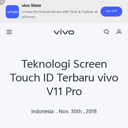
vivo Store
Get APP
Create the Extraordinary with Tech & Fashion at
all times.
Orderan saya
Keranjang
Masuk/Daftar
Teknologi Screen
Akun Saya
Touch ID Terbaru vivo
V11 Pro
Indonesia，Nov. 30th , 2018