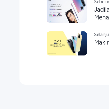
Sebel
Jadil
Mena
Selanj
Makin