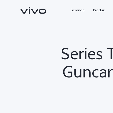
Beranda
Produk
Series 
Guncan
Y500
X300 Ultra
baru
baru