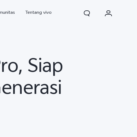
munitas
Tentang vivo
ro, Siap
enerasi
d Pro
V70
V70 FE
baru
baru
baru