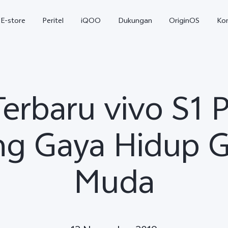
E-store
Peritel
iQOO
Dukungan
OriginOS
Ko
Terbaru vivo S1 P
g Gaya Hidup G
Muda
T5
T5 Pro
Y31
baru
baru