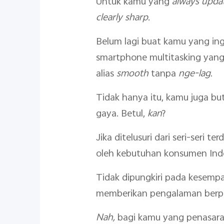
Untuk kamu yang
always upda
clearly sharp
.
Belum lagi buat kamu yang in
smartphone multitasking yan
alias
smooth
tanpa
nge-lag
.
Tidak hanya itu, kamu juga 
gaya. Betul,
kan
?
Jika ditelusuri dari seri-seri
oleh kebutuhan konsumen Indo
Tidak dipungkiri pada kesempa
memberikan pengalaman berpo
Nah,
bagi kamu yang penasaran