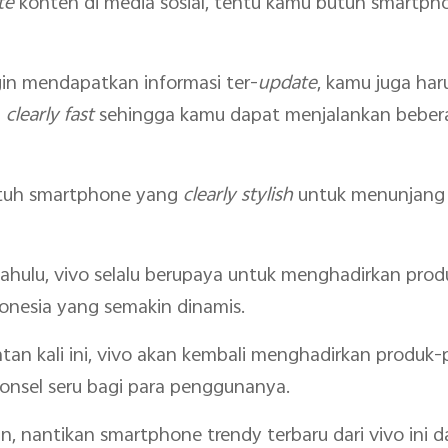
te
konten di media sosial, tentu kamu butuh smartph
gin mendapatkan informasi ter-
update
, kamu juga ha
g
clearly fast
sehingga kamu dapat menjalankan bebera
butuh smartphone yang
clearly stylish
untuk menunjang
 terdahulu, vivo selalu berupaya untuk menghadirkan pr
nesia yang semakin dinamis.
tan kali ini, vivo akan kembali menghadirkan produk-
nsel seru bagi para penggunanya.
, nantikan smartphone trendy terbaru dari vivo ini d