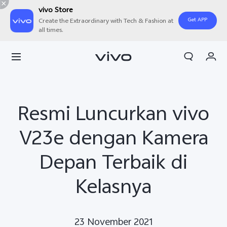
vivo Store
Get APP
Create the Extraordinary with Tech & Fashion at
all times.
Orderan saya
Keranjang
Masuk/Daftar
Resmi Luncurkan vivo
Akun Saya
V23e dengan Kamera
Depan Terbaik di
Kelasnya
23 November 2021