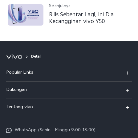
Selanjutnya
Rilis Sebentar Lagi, Ini Dia
Kecanggihan vivo Y50
Detail
Popular Links
Y500
Dukungan
T5
FAQs
Tentang vivo
T5 Pro
Service Center
Info vivo
Y31d Pro
Funtouch OS
WhatsApp (Senin - Minggu 9:00-18:00)
Sejarah
V70