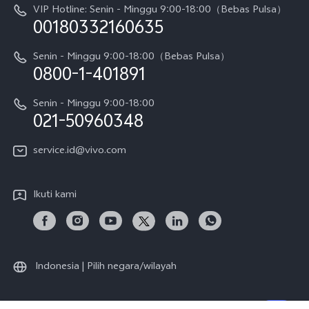
Pembaruan Sistem
VIP Hotline: Senin - Minggu 9:00-18:00（Bebas Pulsa）
Berita
V70 FE
00180332160635
Harga Spare Part
Karir
Y05
Senin - Minggu 9:00-18:00（Bebas Pulsa）
Otentikasi IMEI
0800-1-401891
Pemberitahuan Hukum
X300 Pro
Cek status perbaikan
Tentang Kami
Senin - Minggu 9:00-18:00
Gerai Terdekat
Kebijakan Garansi vivo
021-50960348
CSR
Lihat Semua
Layanan Perbaikan Antar Jemput
service.id@vivo.com
Pusat Privasi vivo
Vast Finance
Keberlanjutan
Ikuti kami
Unduh LUT untuk Memulihkan Log
Indonesia | Pilih negara/wilayah