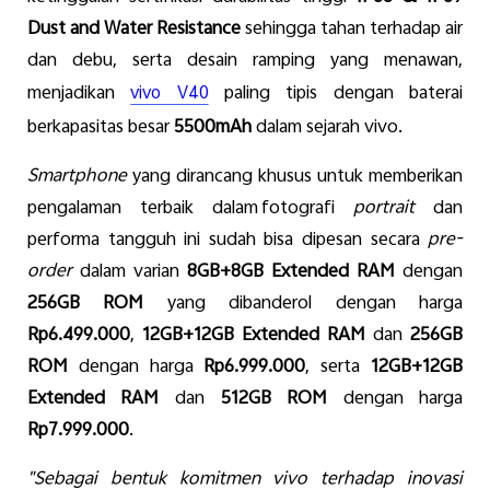
Dust and Water Resistance
sehingga
tahan
terhadap
air
dan
debu
,
serta
desain
ramping yang
menawan
,
menjadikan
paling tipis
dengan
baterai
vivo V40
berkapasitas
besar
5500mAh
dalam
sejarah
vivo.
Smartphone
yang
dirancang
khusus
untuk
memberikan
pengalaman
terbaik
dalam
fotografi
portrait
dan
performa
tangguh
ini
sudah
bisa
dipesan
secara
pre-
order
dalam
varian
8GB+8GB Extended RAM
d
engan
256GB
ROM
yang
dibanderol
dengan
harga
Rp6.
4
99.000
,
12GB+12GB Extended RAM
dan
256GB
ROM
dengan
harga
Rp6.999.000
,
serta
12GB+12GB
Extended RAM
dan
512GB ROM
dengan
harga
Rp7.999.000
.
"
Sebagai
bentuk
komitmen
vivo
terhadap
inovasi