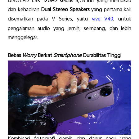
AMOLED 1.5K 120Hz
seluas
6,78
inci
yang
memukau
dan
kehadiran
Dual
Stereo
Speakers
yang
pertama
kali
disematkan
pada V Series,
yaitu
,
untuk
vivo V40
pengalaman
audio
yang
jernih
,
seimbang
,
dan
lebih
menggelegar
.
Bebas
Worry
Berkat
Smartphone
Durabilitas
Tinggi