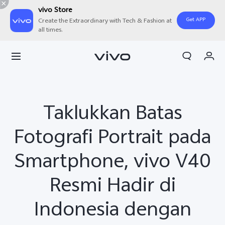
vivo Store
Get APP
Create the Extraordinary with Tech & Fashion at
all times.
Orderan saya
Keranjang
Masuk/Daftar
Taklukkan Batas
Akun Saya
Fotografi Portrait pada
Smartphone, vivo V40
Resmi Hadir di
Indonesia dengan