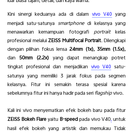
luar
biasa
tajam
, detail, dan kaya
warna
.
Kini
sinergi
keduanya
ada
di
dalam
yang
vivo V40
menjadi
satu-satunya
smartphone
di
kelasnya
yang
menawarkan
kemampuan
fotografi
portrait
kelas
profesional
melalui
ZEISS Multifocal Portrait
.
Dilengkapi
dengan
pilihan
fokus
lensa
24mm
(1x)
, 35mm
(1.5x),
dan
50mm
(2.2x)
yang
dapat
menangkap
potret
tingkat
profesional
dan
menjadikan
satu-
vivo V40
satunya
yang
memiliki
3
jarak
fokus
pada
segmen
kelasnya
. Fitur
ini
semakin
terasa
spesial
karena
sebelumnya
fitur
ini
hanya
hadir
pada
seri
flagship
vivo.
Kali
ini
vivo
menyematkan
efek
bokeh
baru
pada
fitur
ZEISS Bokeh Flare
yaitu
B-speed
pada vivo V40
untuk
,
hasil
efek
bokeh yang
artistik
dan
memukau
Tidak