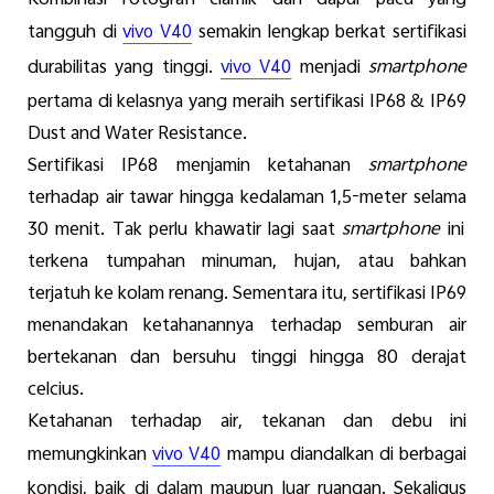
Kombinasi
fotografi
ciamik
dan
dapur
pacu yang
t
angguh
di
semakin
lengkap
berkat
sertifikasi
vivo V40
durabilitas
yang
tinggi
.
menjadi
smartphone
vivo V40
pertama
di
kelasnya
yang
meraih
sertifikasi
IP68
&
IP69
Dust and Water Resistance
.
Sertifikasi
IP68
menjamin
ketahanan
smartphone
terhadap
air
tawar
hingga
kedalaman
1,5-meter
selama
30
menit
. Tak
perlu
khawatir
lagi
saat
smartphone
ini
terkena
tumpahan
minuman
,
hujan
,
atau
bahkan
terjatuh
ke
kolam
renang
.
Sementara
itu
,
sertifikasi
IP69
menandakan
ketahanannya
terhadap
semburan
air
bertekanan
dan
bersuhu
tinggi
hingga
80
derajat
c
elcius
.
Ketahanan
terhadap
air
,
tekanan
dan
debu
ini
memungkin
kan
mampu
diandalkan
di
berbagai
vivo V40
kondisi
,
baik
di
dalam
maupun
luar
ruangan
.
S
ekaligus