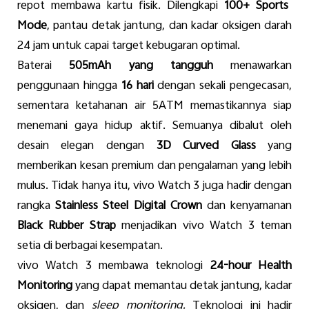
repot
membawa
kartu
fisik
.
Dilengkapi
10
0+
Sports
Mode
,
pantau
detak
jantung
, dan
kadar
oksigen
darah
24 jam
untuk
capai
target
kebugaran
optimal
.
Baterai
505mAh yang
tangguh
menawarkan
penggunaan
hingga
16
hari
dengan
sekali
pengecasan
,
sementara
ketahanan
air 5ATM
memastikannya
siap
menemani
gaya
hidup
aktif
.
Semuanya
dibalut
oleh
desain
elegan
dengan
3D Curved Glass
yang
memberikan
kesan
premium dan
pengalaman
yang
lebih
mulus
.
Tidak
hanya
itu
, vivo Watch 3 juga
hadir
dengan
rangka
Stainless Steel Digital Crown
dan
kenyamanan
Black Rubber Strap
menjadikan
vivo Watch 3
teman
setia
di
berbagai
kesempatan
.
vivo Watch 3
membawa
teknologi
24-hour Health
Monitoring
yang
dapat
memantau
detak
jantung
,
kadar
oksigen
, dan
sleep monitoring
.
Teknologi
ini
hadir