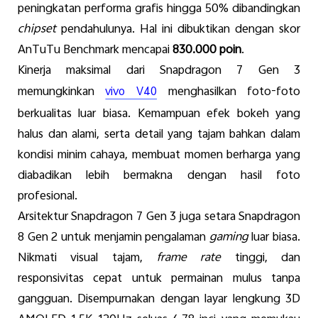
peningkatan
performa
grafis
hingga
50%
dibandingkan
chipset
pendahulunya
.
Hal
ini
dibuktikan
dengan
skor
AnTuTu Benchmark
mencapai
830.000
poin
.
Kinerja
maksimal
dari
Snapdragon 7 Gen 3
memungkinkan
menghasilkan
foto-foto
vivo V40
berkualitas
luar
biasa
.
Kemampuan
efek
bokeh yang
halus
dan
alami
,
serta
detail yang
tajam
bahkan
dalam
kondisi
minim
cahaya
,
membuat
momen
berharga
yang
diabadikan
lebih
bermakna
dengan
hasil
foto
profesional
.
Arsitektur
Snapdragon 7 Gen 3
juga
setara
Snapdragon
8 Gen 2
untuk
menjamin
pengalaman
gaming
luar
biasa
.
Nikmati
visual
tajam
,
frame rate
tinggi
, dan
responsivitas
cepat
untuk
permainan
mulus
tanpa
gangguan
.
D
isempurnakan
dengan
layar
lengkung
3D