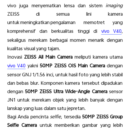
v
ivo
juga
menyematkan
lensa
dan
sistem
imaging
ZEISS di
semua
lini
kamera
untuk
meningkatkan
pengalaman
memotret
yang
komprehensif
dan
berkualitas
tinggi
di
,
vivo V40
sekaligus
merekam
berbagai
momen
menarik
dengan
kualitas
visual
yang
tajam
.
Inovasi
ZEISS All Main Camera
meliputi
kamera
utama
yakni
50MP
ZEISS
OIS
Main
Camera
dengan
vivo V40
sensor GNJ 1/1.56
inci
,
untuk
hasil
foto
yang
lebih
stabil
dan
bebas
blur.
Komponen
kamera
tersebut
dipadukan
dengan
50MP
ZEISS Ultra
Wide-Angle
Camera
sensor
JN
1
untuk
merekam
objek
yang
lebih
banyak
dengan
lanskap
yang
luas
dalam
satu
jepretan
.
Bagi
Anda
pencinta
selfie
,
tersedia
50MP
ZEISS
Group
Selfie Camera
untuk
memberikan
gambar
yang
lebih