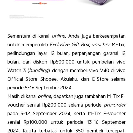
Sementara
di
kanal
online
, Anda juga
berkesempatan
untuk
memperoleh
Exclusive Gift Box
,
voucher
M-Tix,
perlindungan
layar
12
bulan
,
perpanjangan
garansi
12
bulan
, dan
diskon
Rp500.000
untuk
pembelian
vivo
Watch 3 (
bundling
)
dengan
membeli
vivo V40 di vivo
Official Store Shopee,
Akulaku
, dan E-Store
selama
periode
5-16 September 2024.
Masih di
kanal
online
,
dapatkan
juga
tambahan
M-Tix E-
voucher
senilai
Rp200.000
selama
periode
pre-order
pada
5-12 September 2024
,
serta
M-Tix E-voucher
senilai
Rp100.000
untuk
periode
13-16 September
2024.
Kuota
terbatas
untuk
350
pembeli
tercepat
.