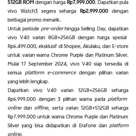
512GB ROM
dengan
harga
Rp7.999.000
.
Dapatkan
pula
vivo Watch3
segera
seharga
Rp
2.999.000
dengan
berbagai
promo
menarik
.
Untuk
periode
pre-order
hingga
Selling Day,
dapatkan
vivo V40
varian
8GB
+
256GB
dengan
harga
spesial
Rp6.499.000,
eksklusif
di Shopee,
Akulaku
, dan E-store
untuk
varian
warna
Chrome P
urple dan
Platinum
Silver.
M
ulai 17 September 2024, vivo V40
siap
tersedia
di
semua
platform e-commerce
dengan
pilihan
varian
yang
lebih
lengkap
.
Dapatkan
vivo V40
varian
12GB+256GB
seharga
Rp6.999.000
dengan
3
pilihan
warna
pada
platform
online
dan
offline
,
serta
varian
12GB+512GB
seharga
Rp7.999.000
untuk
warna
Chrome
Purple
dan
Platinum
Silver
yang
bisa
didapatkan
di
Erafone
dan
platform
online
.