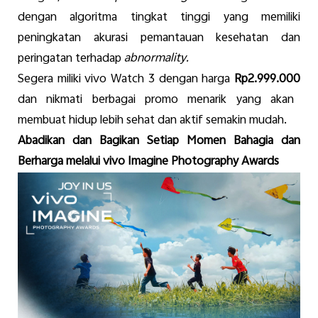
dengan
algoritma
tingkat
tinggi
yang
memiliki
peningkatan
akurasi
pemantauan
kesehatan
dan
peringatan
terhadap
abnormality.
Segera
miliki
vivo Watch 3
dengan
harga
Rp2.999.000
dan
nikmati
berbagai
promo
menarik
yang
akan
membuat
hidup
lebih
sehat
dan
aktif
semakin
mudah
.
Abadikan
dan
Bagikan
Setiap
Momen Bahagia
dan
Berharga
melalui
vivo Imagine
Photography Awards