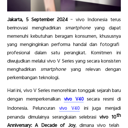
Jakarta,
5
September
2024
–
vivo Indonesia
terus
berinovasi
menghadirkan
smartphone
yang
dapat
memenuhi
kebutuhan
beragam
konsumen
,
khususnya
yang
menginginkan
performa
handal
dan
fotografi
profesional
dalam
satu
perangkat
.
Komitmen
ini
diwujudkan
melalui
vivo V Series yang
secara
konsisten
menghadirkan
smartphone
yang
relevan
dengan
perkembangan
teknologi
.
Hari
ini
, vivo V Series
menorehkan
tonggak
sejarah
baru
dengan
memperkenalkan
secara
resmi
di
vivo V40
Indonesia.
Peluncuran
ini
juga
menjadi
vivo V40
th
penanda
dimulainya
serangkaian
selebrasi
vivo
10
Anniversary
: A Decade of Joy
,
dimana
vivo
telah