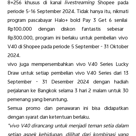
8+256
khusus
di
kanal
livestreaming
Shopee pada
periode
5-16 September 2024. Tidak
hanya
itu
,
nikmati
program
pascabayar
Halo+ bold Pay 3 Get 6
senilai
Rp100.000
dengan
diskon
fantastis
sebesar
Rp300.000, program
ini
berlaku
untuk
pembelian
vivo
V40 di Shopee pada
periode
5 September - 31 Oktober
2024.
vivo juga
mempersembahkan
vivo V40 Series Lucky
Draw
untuk
s
etiap
pembelian
vivo V40 Series
dari
13
September - 31
Desember
2024
dengan
hadiah
perjalanan
ke
Bangkok
selama
3
hari
2
malam
untuk
30
pemenang
yang
beruntung
.
Semua
promo dan
penawaran
ini
bisa
didapatkan
dengan
syarat
dan
ketentuan
berlaku
.
"
vivo
V40
dirancang
untuk
menjadi
teman
setia
dalam
setiap
aspek
kehidupan
,
dilihat
dari
kombinasi
yang