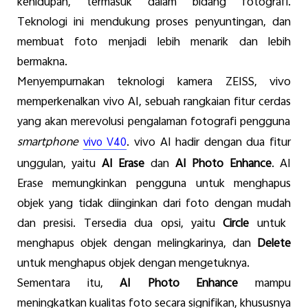
kehidupan
,
termasuk
dalam
bidang
fotografi
.
Teknologi
ini
mendukung
proses
penyuntingan
, dan
membuat
foto
menjadi
lebih
menarik
dan
lebih
bermakna
.
Menyempurnakan
teknologi
kamera
ZEISS, vivo
memperkenalkan
vivo AI,
sebuah
rangkaian
fitur
cerdas
yang
akan
merevolusi
pengalaman
fotografi
pengguna
smartphone
. vivo AI
hadir
dengan
dua
fitur
vivo V40
unggulan
,
yaitu
AI Erase
dan
AI Photo Enhance
. AI
Erase
memungkinkan
pengguna
untuk
menghapus
objek
yang
tidak
diinginkan
dari
foto
dengan
mudah
dan
presisi
.
Tersedia
dua
opsi
,
yaitu
Circle
untuk
menghapus
objek
dengan
melingkarinya
, dan
Delete
untuk
menghapus
objek
dengan
mengetuknya
.
Sementara
itu
,
AI Photo Enhance
mampu
meningkatkan
kualitas
foto
secara
signifikan
,
khususnya