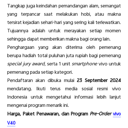
Tangkap
juga
keindahan
pemandangan
alam
,
semangat
yang
terpancar
saat
me
lakukan
hobi
,
atau
makna
tersirat
kejadian
sehari-hari
yang
sering
kali
terlewatkan
.
Tujuannya
adalah
untuk
merayakan
setiap
momen
sehingga
dapat
memberikan
makna
bagi
orang lain.
Penghargaan
yang
akan
diterima
oleh
pemenang
berupa
hadiah
total
puluhan
juta
rupiah
bagi
pemenang
special jury award
,
serta
1 unit
smartphone
vivo
untuk
pemenang
pada
setiap
kategori
.
Pendaftaran
akan
dibuka
mulai
23 September 2024
mendatang
.
Ikuti
terus
media
sosial
resmi
vivo
Indonesia
untuk
mengetahui
informasi
lebih
lanjut
mengenai
program
menarik
ini
.
Harga
,
Paket
Penawaran
,
dan Program
Pre-Order
vivo
V40