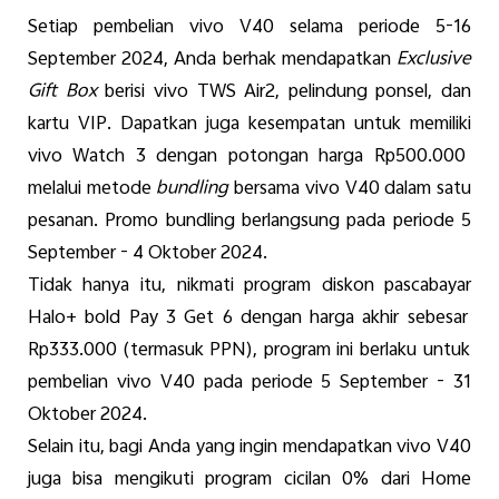
Setiap
pembelian
vivo V40
selama
periode
5-16
September 2024
, Anda
berhak
mendapatkan
Exclusive
Gift
B
ox
berisi
vivo TWS Air2,
pelindung
ponsel
, dan
kartu
VIP
.
Dapatkan
juga
kesempatan
untuk
memiliki
vivo Watch 3
dengan
potongan
harga
Rp500.000
melalui
metode
bundling
bersama
vivo V40
dalam
satu
pesanan
. Promo bundling
berlangsung
pada
periode
5
September - 4 Oktober 2024.
Tidak
hanya
itu
,
n
ikmati
program
diskon
pascabayar
Halo+ bold Pay 3 Get 6
dengan
harga
akhir
sebesar
Rp333.000 (
termasuk
PPN)
,
p
rogram
ini
berlaku
untuk
pembelian
vivo V40 pada
periode
5 September - 31
Oktober 2024
.
Selain
itu
,
bagi
Anda
yang
ingin
mendapa
t
kan
vivo V40
juga
bisa
mengikuti
program
cicilan
0%
dari
Home