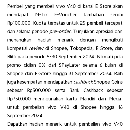
Pembeli
yang
membeli
vivo
V40 di
kanal
E-Store
akan
mendapat
M-Tix E-Voucher
tambahan
senilai
Rp100.000.
Kuota
terbatas
untuk
25
pembeli
tercepat
dan
selama
periode
pre-order
.
Tunjukkan
apresiasi
dan
menangkan
hadiah
menarik
dengan
mengikuti
kompetisi
review
di Shopee, Tokopedia, E-Store, dan
Blibli pada
periode
5-30 September 2024.
Nikmati
pula
promo
cicilan
0%
dari
SPayLater
selama
6
bulan
di
Shopee dan E-Store
hingga
31 September 2024.
Raih
juga
kesempatan
mendapatkan
cashback
Shopee Coins
sebesar
Rp500.000
serta
Bank Cashback
sebesar
Rp750.000
menggunakan
kartu
Mandiri
dan Mega
untuk
pembelian
vivo
V40 di Shopee
hingga
16
September 2024.
Dapatkan
hadiah
menarik
untuk
pembelian
vivo
V40