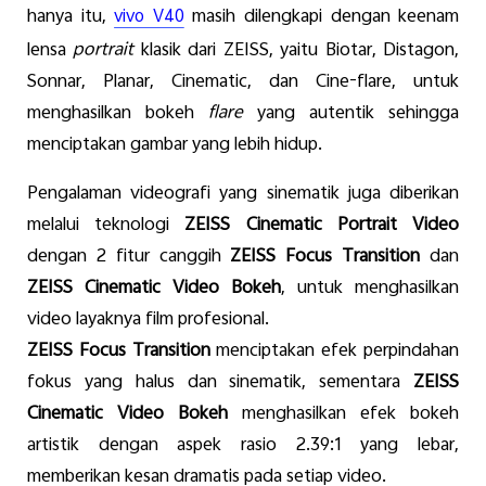
hanya
itu
,
masih
dilengkapi
dengan
keenam
vivo V40
lensa
portrait
klasik
dari
ZEISS,
yaitu
Biotar
,
Distagon
,
Sonnar
, Planar, Cinematic, dan Cine-flare,
untuk
menghasilkan
bokeh
flare
yang
autentik
sehingga
menciptakan
gambar
yang
lebih
hidup
.
Pengalaman
videografi
yang
sinematik
juga
diberikan
melalui
teknologi
ZEISS Cinematic Portrait Video
dengan
2
fitur
canggih
ZEISS Focus Transition
dan
ZEISS Cinematic Video Bokeh
,
untuk
menghasilkan
video
layaknya
film
profesional
.
ZEISS Focus Transition
menciptakan
efek
perpindahan
fokus
yang
halus
dan
sinematik
,
sementara
ZEISS
Cinematic Video Bokeh
menghasilkan
efek
bokeh
artistik
dengan
aspek
rasio
2.39:1 yang
lebar
,
memberikan
kesan
dramatis pada
setiap
video.