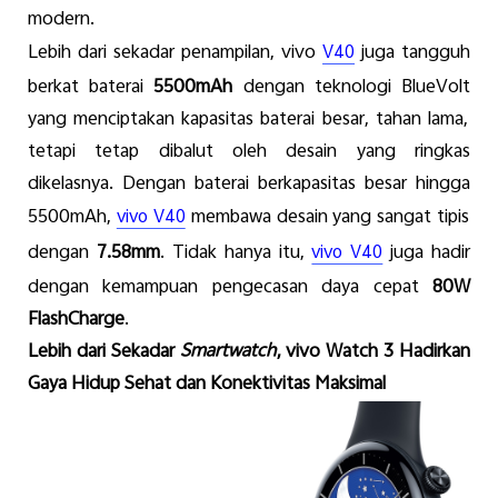
modern.
Lebih
dari
sekadar
penampilan
, vivo
juga
tangguh
V40
berkat
baterai
5500mAh
dengan
teknologi
BlueVolt
yang
menciptakan
kapasitas
baterai
besar
,
tahan
lama,
tetapi
tetap
dibalut
oleh
desain
yang
ringkas
dikelasnya
.
Dengan
baterai
berkapasitas
besar
hingga
5500mAh,
membawa
desain
yang sangat tipis
vivo V40
dengan
7.58mm
.
Tidak
hanya
itu
,
juga
hadir
vivo V40
dengan
kemampuan
pengecasan
daya
cepat
80W
FlashCharge
.
Lebih
dari
Sekadar
Smartwatch
, vivo Watch 3
Hadirkan
Gaya Hidup Sehat dan
Konektivitas
Maksimal