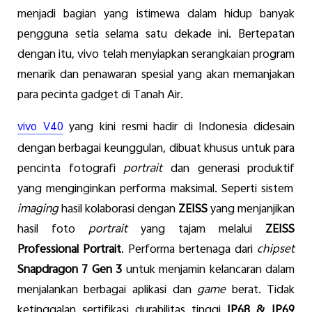
menjadi
bagian
yang
i
stimewa
dalam
hidup
banyak
pengguna
setia
selama
satu
de
ka
de
ini
.
Bertepatan
dengan
itu
,
vivo
telah
menyiapkan
serangkaian
program
menarik
dan
penawaran
spesial
yang
akan
memanjakan
para
pecinta
gadget di Tanah Air
.
yang
kini
resmi
hadir
di Indonesia
didesain
vivo V40
dengan
berbagai
keunggulan
,
dibuat
khusus
untuk
para
pencinta
fotogra
fi
portrait
dan
generasi
produktif
yang
menginginkan
performa
maksimal
.
S
eperti
sistem
imaging
hasil
kolaborasi
dengan
ZEISS
yang
menjanjikan
hasil
foto
portrait
yang
tajam
melalui
ZEISS
Professional Portrait
. Performa
bertenaga
d
ari
chipset
Snapdragon 7 Gen 3
untuk
menjamin
kelancaran
dalam
menjalankan
berbagai
aplikasi
dan
game
berat
.
Tidak
ketinggalan
sertifikasi
durabilitas
tinggi
IP68
&
IP69