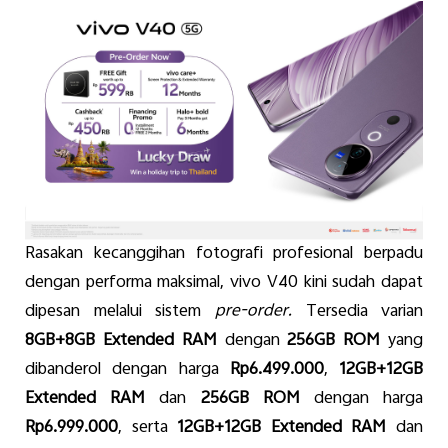
Rasakan
kecanggihan
fotografi
profesional
berpadu
dengan
performa
maksimal
,
vivo V40
kini
sudah
dapat
dipesan
melalui
sistem
pre-order.
Tersedia
varia
n
8GB+8GB Extended RAM
d
engan
256GB ROM
yang
dibanderol
dengan
harga
Rp6.
4
99.000
,
12GB+12GB
Extended RAM
dan
256GB ROM
dengan
harga
Rp6.999.000
,
serta
12GB+12GB Extended RAM
dan