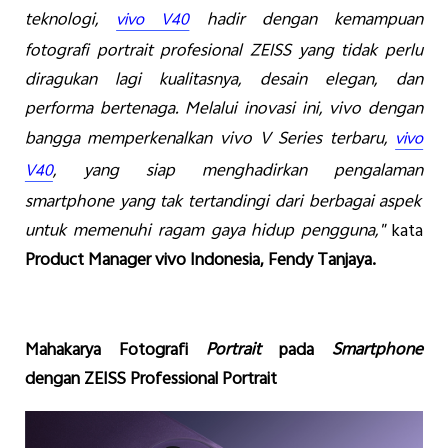
teknologi
,
hadir
dengan
kemampuan
vivo V40
fotografi
portrait
profesional
ZEISS
yang
tidak
perlu
diragukan
lagi
kualitasnya
,
desain
elegan
,
dan
performa
bertenaga
.
Melalui
inovasi
ini
, vivo
dengan
bangga
memperkenalkan
vivo V Series
terbaru
,
vivo
, yang
siap
m
enghadirkan
pengalaman
V40
smartphone yang
tak
tertandingi
dari
berbagai
aspek
untuk
memenuhi
ragam
gaya
hidup
pengguna
,
"
kata
Product Manager vivo Indonesia, Fendy
Tanjaya
.
Mahakarya
Fotografi
Portrait
pada
Smartphone
dengan
Z
EISS
Professional Portrait