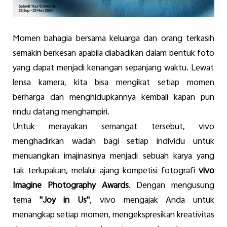
Momen
bahagia
bersama
keluarga
dan orang
terkasih
semakin
berkesan
apabila
diabadikan
dalam
bentuk
foto
yan
g
dapat
menjadi
kenangan
sepanjang
waktu
.
Lewat
lensa
kamera
,
kita
bisa
mengikat
setiap
momen
berharga
dan
menghidupkannya
kembali
kapan
pun
rindu
datang
menghampiri
.
Untuk
merayakan
semangat
tersebut
,
vivo
menghadirkan
wadah
bagi
setiap
individu
untuk
menuangkan
imajinasinya
menjadi
sebuah
karya
yang
tak
terlupakan
,
melalui
ajang
kompetisi
fotografi
vivo
Imagine Photography Awards
.
Dengan
mengusung
tema
"Joy in Us"
,
vivo
mengajak
Anda
untuk
menangkap
setiap
momen
,
mengekspresikan
kreativitas