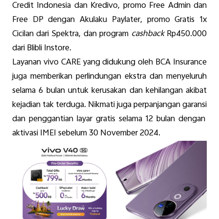
Credit Indonesia
dan
Kredivo
, promo Free Admin dan
Free DP
dengan
Akulaku
Paylater
, promo Gratis 1x
Cicilan
dari
Spektra
, dan program
cashback
Rp450.000
dari
Blibli Instore.
Layanan
vivo CARE yang
didukung
oleh BCA Insurance
juga
memberikan
perlindungan
e
kstra
dan
menyeluruh
selama
6
bulan
untuk
kerusakan
dan
kehilangan
akibat
kejadian
tak
terduga
.
Nikmati
juga
perpanjangan
garansi
dan
penggantian
layar
gratis
selama
12
bulan
dengan
aktivasi
IMEI
sebelum
30 November 2024.