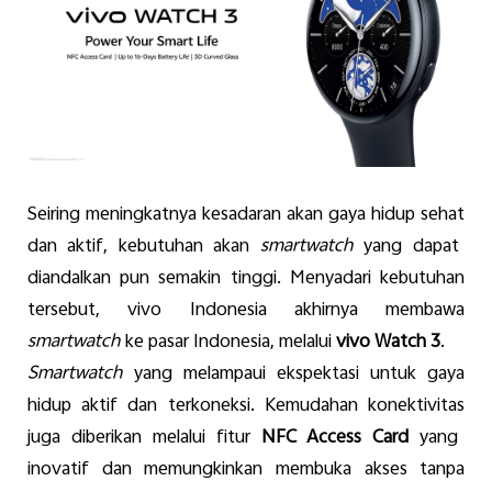
Seiring
meningkatnya
kesadaran
akan
gaya
hidup
sehat
dan
aktif
,
kebutuhan
akan
smartwatch
yang
dapat
diandalkan
pun
semakin
tinggi
.
Menyadari
kebutuhan
tersebut
,
vivo Indonesia
akhirnya
membawa
smart
watch
ke
pasar Indonesia,
melalui
vivo Watch 3
.
Smartwatch
yang
melampaui
ekspektasi
untuk
gaya
hidup
aktif
dan
terkoneksi
.
Kemudahan
konektivitas
juga
diberikan
melalui
fitur
NFC Access Card
yang
inovatif
dan
memungkinka
n
membuka
akses
tanpa