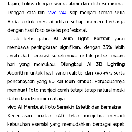
tajam
,
fokus
dengan
warna
alami
dan
distorsi
minimal.
Dengan
kata lain,
siap
menjadi
teman
setia
vivo V40
Anda
untuk
mengabadikan
setiap
momen
berharga
dengan
hasil
foto
sekelas
profesional
.
Tidak
ketinggalan
AI
Aura Light Portrait
yang
membawa
peningkatan
signifikan
,
dengan
33%
lebih
cerah
dari
generasi
sebelumnya
,
untuk
potret
malam
hari
yang
memukau
.
Dilengkapi
AI 3D Lighting
Algorithm
untuk
hasil
yang
realistis
dan
glowing
serta
pencahayaan
yang
50 kali
lebih
lembut
.
Perpaduannya
membuat
foto
menjadi
cerah
tetapi
tetap
natural
meski
dalam
kondisi
minim
cahaya
.
vivo AI
Membuat
Foto
Semakin
Estetik
dan
Bermakna
Kecerdasan
buatan
(AI)
telah
menjelma
menjadi
kebutuhan
esensial
yang
memudahkan
berbagai
aspek