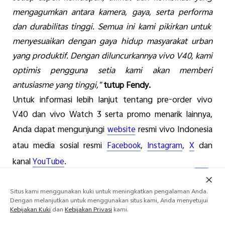
mengagumkan
antara
kamera
,
gaya
,
serta
performa
dan
durabilitas
tinggi
.
Semu
a
ini
kami
pikirkan
untuk
menyesuaikan
dengan
gaya
hidup
masyarakat
urban
yang
produktif
.
Dengan
diluncurkannya
vivo V40, kami
optimis
pengguna
setia
kami
akan
memberi
antusiasme
yang
tinggi
,"
tutup
Fendy.
Untuk
informasi
lebih
lanjut
tentang
pre-order vivo
V40 dan vivo Watch
3
serta
promo
menarik
lainnya
,
Anda
dapat
mengunjungi
resmi
vivo Indonesia
website
atau
media
sosial
resmi
,
,
dan
Facebook
Instagram
X
kanal
.
YouTube
***
Situs kami menggunakan kuki untuk meningkatkan pengalaman Anda.
Dengan melanjutkan untuk menggunakan situs kami, Anda menyetujui
Tentang
vivo
Kebijakan Kuki
dan
Kebijakan Privasi
kami.