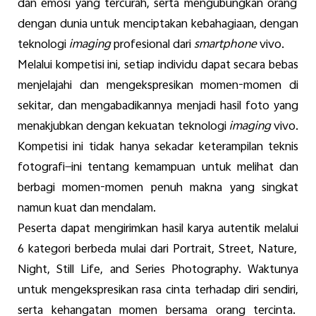
dan
emosi
yang
tercurah
,
serta
mengubungkan
orang
dengan
dunia
untuk
menciptakan
kebahagiaan
,
dengan
teknologi
imaging
profesional
dari
smartphone
vivo.
Melalui
kompetisi
ini
,
setiap
individu
dapat
secara
bebas
menjelajahi
dan
mengekspresikan
momen-momen
di
sekitar
, dan
mengabadikannya
menjadi
hasil
foto
yang
menakjubkan
dengan
kekuatan
teknologi
imaging
vivo
.
Kompetisi
ini
tidak
hanya
sekadar
keterampilan
teknis
fotografi
—
ini
tentang
kemampuan
untuk
melihat
dan
berbagi
momen-momen
penuh
makna
yang
singkat
namun
kuat
dan
mendalam
.
Peserta
dapat
mengirimkan
hasil
karya
autentik
melalui
6
kategori
berbeda
mulai
dari
Portrait, Street, Nature,
Night, Still Life, and Series Photography.
Waktunya
untuk
mengekspresikan
rasa
cinta
terhadap
diri
sendiri
,
serta
kehangatan
momen
bersama
orang
tercinta
.