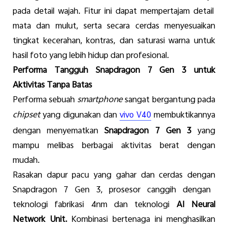
pada detail
wajah
. Fitur
ini
dapat
mempertajam
detail
mata
dan
mulut
,
serta
secara
cerdas
menyesuaikan
tingkat
kecerahan
,
kontras
, dan
saturasi
warna
untuk
hasil
foto
yang
lebih
hidup
dan
profesional
.
Performa Tangguh Snapdragon 7 Gen 3
untuk
Aktivitas
Tanpa
Batas
Performa
sebuah
smartphone
sangat
bergantung
pada
chipset
yang
digunakan
dan
membuktikannya
vivo V40
dengan
menyematkan
Snapdragon 7 Gen 3
yang
mampu
melibas
berbagai
aktivitas
berat
dengan
mudah
.
Rasakan
dapur
pacu yang
gahar
dan
cerdas
dengan
Snapdragon 7 Gen 3,
prosesor
canggih
dengan
teknologi
fabrikasi
4nm dan
teknologi
AI Neural
Network Unit
.
Kombinasi
bertenaga
ini
menghasilkan