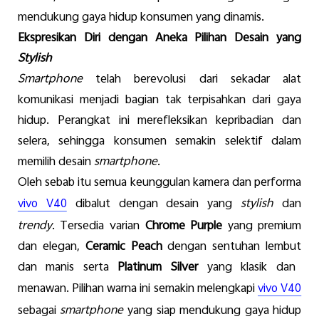
mendukung
gaya
hidup
konsumen
yang
dinamis
.
Ekspresikan
Diri
dengan
Aneka
Pilihan
Desain yang
Stylish
Smartphone
telah
berevolusi
dari
sekadar
alat
komunikasi
menjadi
bagian
tak
terpisahkan
dari
gaya
hidup
.
Perangkat
ini
merefleksikan
kepribadian
dan
selera
,
sehingga
konsumen
semakin
selektif
dalam
memilih
desain
smartphone
.
Oleh
sebab
itu
semua
keunggulan
kamera
dan
performa
dibalut
dengan
desain
yang
stylish
dan
vivo V40
trendy
.
Tersedia
varian
Chrome Purple
yang premium
dan
elegan
,
Ceramic Peach
dengan
sentuhan
lembut
dan manis
serta
Platinum Silver
yang
klasik
dan
menawan
.
Pilihan
warna
ini
semakin
melengkapi
vivo V40
sebagai
smartphone
yang
siap
mendukung
gaya
hidup