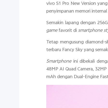
vivo S1 Pro New Version yang
penyimpanan memori internal y
Semakin lapang dengan 256GB 
game
favorit di
smartphone sty
Tetap mengusung diamond-sha
terbaru Fancy Sky yang sema
Smartphone
ini dibekali den
48MP AI Quad Camera, 32MP F
mAh dengan Dual-Engine Fast