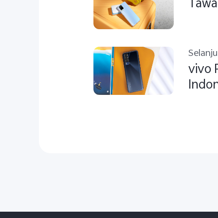
Tawar
Selanj
vivo 
Indon