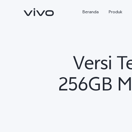
Beranda
Produk
Versi T
256GB M
Y500
X300 Ultra
baru
baru