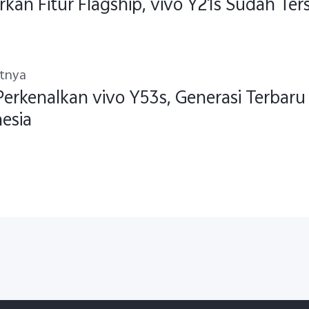
kan Fitur Flagship, vivo Y21s Sudah Ters
utnya
Perkenalkan vivo Y53s, Generasi Terbaru 
esia