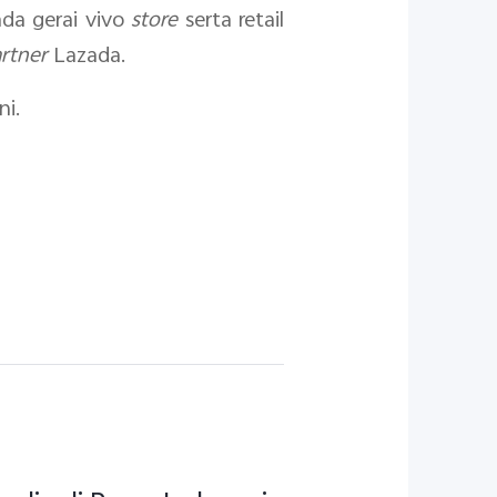
ada gerai vivo
store
serta retail
artner
Lazada.
ni.