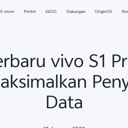
E-store
Peritel
iQOO
Dukungan
OriginOS
Ko
erbaru vivo S1 
aksimalkan Pen
Data
T5
T5 Pro
Y31
baru
baru